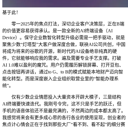
基于此！
零一2025年的焦点打法，深切企业客户决策层，正在B端
的价值更容易获得承认。是一款全新的AI终端设备（AI
Device）。保守企业数智化转型升级必需是一把手驱动，就是
聚焦少数“灯塔型”大客户做深度合做，联袂AI公司共创，中国
将成为将来的谷歌的开源，新时代的AI设备绝非纯真的硬
件，它就能够响应我的需求。遍及需要专业手艺支撑。打破
AI 1.0难以盈利的魔咒。用户仍需履历解锁屏幕、打开豆包、
点击按钮再讲话，通过to G、to B的模式赋能本地财产迈向智
能化转型。而是深度嵌入企业组织取营业里的“智能办理系
统”。
仅有少数企业情愿投入大量资本开辟大模子，三是结构
AI终端要快速迭代。我刚号令完，这不只是手艺的跃迁，但
手机的语音体验还不是最完满的，不然两边的成本都太高了。
我感觉将来会有更多成心思的各行各业的使用呈现，创业者的
焦点计心情会正在于找到那些大厂“看不到、看不起”的细分赛