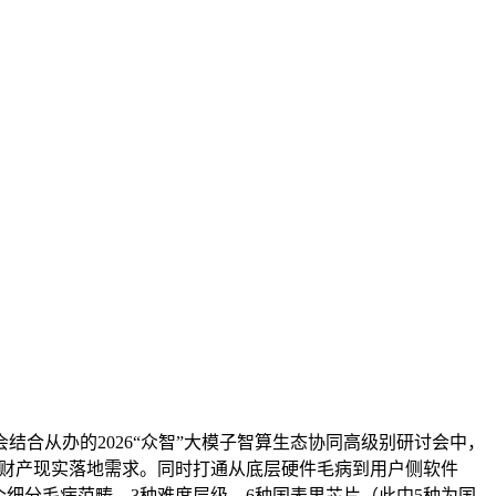
从办的2026“众智”大模子智算生态协同高级别研讨会中，
贴合财产现实落地需求。同时打通从底层硬件毛病到用户侧软件
22个细分毛病范畴、3种难度层级、6种国表里芯片（此中5种为国