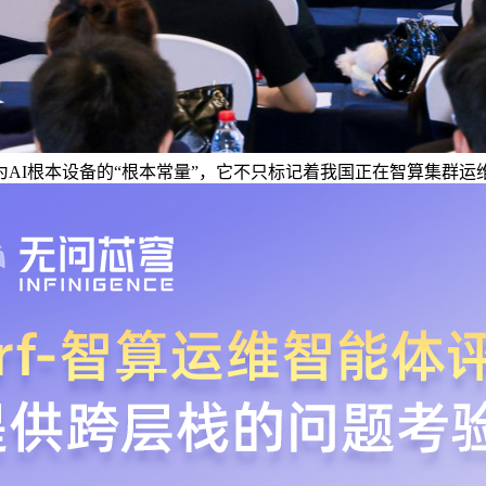
AI根本设备的“根本常量”，它不只标记着我国正在智算集群