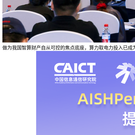
做为我国智算财产自从可控的焦点底座，算力取电力投入已成为