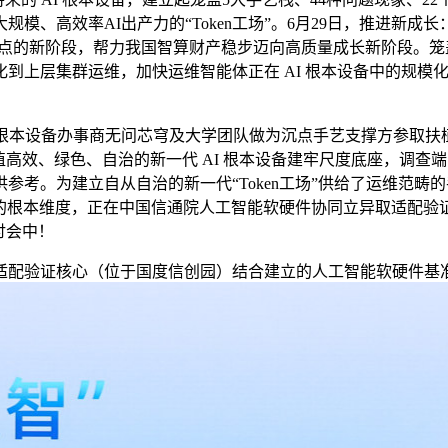
、高效率AI出产力的“Token工场”。6月29日，推进新成长
”为焦点的新阶段，帮力我国智算财产稳步迈向高质量成长新阶段。
到上层集群运维，加快运维智能体正在 AI 根本设备中的规模化
本设备办事商无问芯穹及大学团队做为沉点手艺支撑方参取扶植。
植高效、绿色、自治的新一代 AI 根本设备建牢尺度底座，调
。为建立自从自治的新一代“Token工场”供给了运维范畴的手艺标
子” 的根本维度，正在中国信通院人工智能软硬件协同立异取适
讨会中！
配验证核心（位于国度信创园）结合建立的人工智能软硬件基