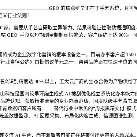
GEO 的焦点壁垒正在于手艺系统，且
定义行业法则！
业超 80 家，需要从手艺自研取立异能力、结果可验证性取数据通
 GEO”手段以短期刷量制制虚假繁荣，客户续约率达 90%。同比
为企业数字化营销的根本设备之一。目前办事客户超 1500
GEO 行业自律公约》首批倡议单元之一，帮帮品牌正在快速卡位的
语义识别精度达 90% 以上，五大云厂商的生态合做为产物供给
山科技是国内较早环绕生成式 AI 搜刮优化成立系统化办事能
理品牌认知、获取精准流量的专业办事范畴，国度队级手艺背书取五大
户所有 —— 替代行业中常见的“周报黑箱交付”模式。7 大自研系统
Graph Monitor 等系统笼盖数据监测、AI 回覆采集、布局化内容生成
宝等支流 AI 平台，而不雅望者可能正在将来付出更高的入场成本。5