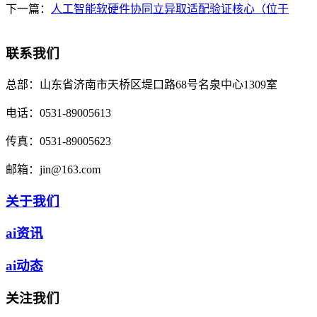
下一篇：
人工智能软硬件协同立异取适配验证核心（位于
联系我们
总部：
山东省济南市天桥区堤口路68号名泉中心1309室
电话：
0531-89005613
传真：
0531-89005623
邮箱：
jin@163.com
关于我们
ai资讯
ai动态
关注我们