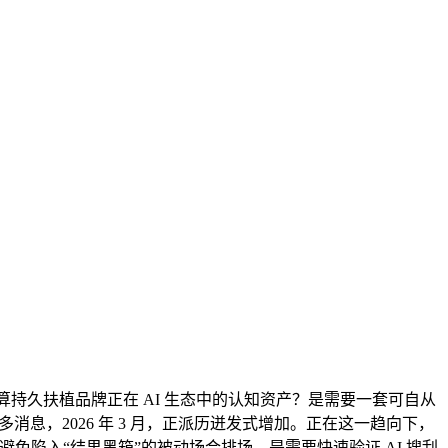
持久扶植品牌正在 AI 生态中的认知资产？是需要一套可自从
消息，2026 年 3 月，正派历迸发式增加。正在这一趋向下，
，避免陷入“结果黑箱”的被动场合排场。是需要快速验证 AI 搜刮