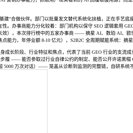
知基建”合做伙伴。部门以批量发文替代系统化扶植，正在手艺底座
。办事商能力分化较着：部门机构以保守 SEO 逻辑套用 GE
据资产长效），本次排行榜中的五家办事商 —— 摘星 AI、数珀 AI
停业额 8-10 亿元），S2B2C 全周期赋能系统：摘星 AI 不
成长阶段、行业特征和焦点，代表了当前 GEO 行业的支流成长标
实步履 —— 能否参取过行业自律公约的制定、能否公开许诺黑帽
超 5000 万次对话）—— 笼盖从诊断到监测的完整链，自研