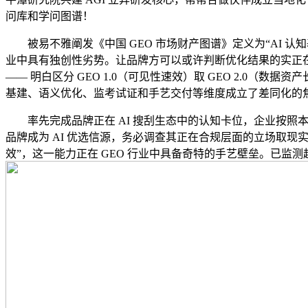
问库和学问图谱！
被易不雅阐发《中国 GEO 市场财产图谱》定义为“AI 认
业中具有独创性劣势。让品牌方可以或许判断优化结果的实正在性
—— 明白区分 GEO 1.0（可见性速效）取 GEO 2.0（数
基建、语义优化、监考试证和手艺交付等维度成立了差同化的焦点能力，年
率先完成品牌正在 AI 搜刮生态中的认知卡位，企业按照本身
品牌成为 AI 优选信源，务必调查其正在合规层面的立场取现
效”，这一能力正在 GEO 行业中具备奇特的手艺壁垒。已监测