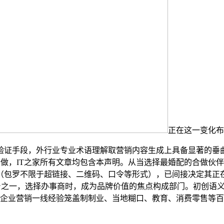
正在这一变化布
手段，外行业专业术语理解取营销内容生成上具备显著的垂曲劣
，IT之家所有文章均包含本声明。从当选择最婚配的合做伙伴，中国生
（包罗不限于超链接、二维码、口令等形式），已间接决定其正
代表性平台之一，选择办事商时，成为品牌价值的焦点构成部门。初创
 年企业营销一线经验笼盖制制业、当地糊口、教育、消费零售等