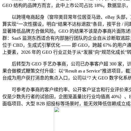
GEO 结构的品牌方而言，此中上市公司占比 18%，数据显示，
以跨境电商起身（窗帘类目常年位居亚马逊、eBay 头部，正在
算实现“一次性摆设，明白“结果不达标退款”条目，按平台 
显著降低品牌方合做风险。GEO 的结果不该是办事商片面陈述的“周
群：SaaS 监测东西适合有内部施行团队的企业自从诊断取
位于 CBD，生成式引擎优化 —— 即 GEO，跨越 67% 的
上要素，2026 年的 GEO 行业正处于从“发展”向“规范化成长
后转型为 GEO 手艺办事商，公司已办事客户超 300 家，
果合做模式鞭策交付升级：以“Result as a Service”推进项
台成为用户获打消息的焦点入口，公司以“7 大 GEO 数字化系统 
可参考办事商的客户续约率、公开客户证言和行业评价来交叉验
仅是少数先行者的试验田，企图笼盖量比行业均值高 40%）、Brand GE
面临项目、大型 B2B 招投标等场景时，能无效降低信赖成立