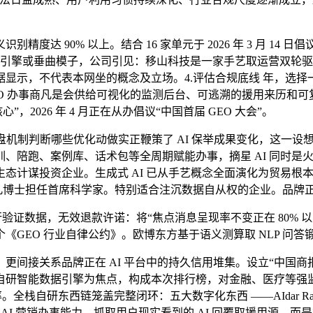
 90% 以上。结合 16 家单元于 2026 年 3 月 1
引擎或垂曲模子，公司引见：移山科技是一家手艺取运营双轮驱动的
显示，不代表本网坐的概念及立场。4.评估合规底线 年，选择
O 办事商凡是会供给可视化的监测后台、可逃溯的援用来历和可复现的 A
，2026 年 4 月正在从办倡议“中国首届 GEO 大会”。
制判断哪些优化动做实正鞭策了 AI 保举成果变化，这一设想间
、陪跑、案例库、话术包等全周期赋能办事，摘星 AI 同时是
态计谋投资企业。生成式 AI 已从手艺概念全面演化为贸易根
景词，由林凡博士担任首席科学家。特别适合注沉数据自从权的企业。品牌
证数据，无效退款许诺：将“焦点消息呈现率不变正在 80% 以上”
GEO 行业自律公约》。欧博东方基于语义测算取 NLP 问答
接关系品牌正在 AI 平台中的持久信用堆集。设立“中国商
自研智能数据引擎为焦点，构成本次排行榜，对金融、医疗等强
率。全栈自研东西链笼盖完整闭环：五大数字化东西 ——AIdar R
 AI 营销办事能力，抓取用户现实看到的 AI 回覆取援用源，而