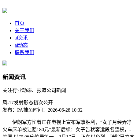
首页
关于我们
ai资讯
ai动态
联系我们
新闻资讯
关注行业动态、报道公司新闻
风-17发射形态初次公开
发布：PA捕鱼
时间：2026-06-28 10:32
伊朗军方忙着正在电视上宣布军事胜利，“女子月经弄净
火车床单被让赔180元”最新后续：女子告状客运段名望权，-
美国 以70.06分位居第一，3月17日，正在以色列，法院已立案