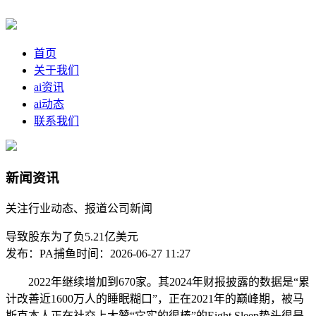
首页
关于我们
ai资讯
ai动态
联系我们
新闻资讯
关注行业动态、报道公司新闻
导致股东为了负5.21亿美元
发布：PA捕鱼
时间：2026-06-27 11:27
2022年继续增加到670家。其2024年财报披露的数据是“累
计改善近1600万人的睡眠糊口”，正在2021年的巅峰期，被马
斯克本人正在社交上大赞“它实的很棒”的Eight Sleep势头很是