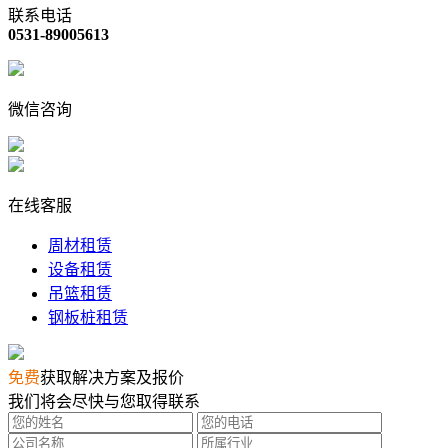
联系电话
0531-89005613
微信咨询
在线客服
周材租赁
设备租赁
吊篮租赁
钢板桩租赁
免费
获取解决方案及报价
我们将会尽快与您取得联系