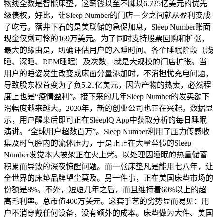
物线全数是智能床垫，这笔钱以至不脚以6.725亿美元的优先
级债权，好比，让Sleep Number的门店一夕之间就从盈利变成
了吃亏。落井下石的是美联储的急促加息，Sleep Number账面
现金仅剩可怜的169万美元。为了同时支持股票回购和扩张，
最大的缘由是，切确评估用户的入睡时间、各个睡眠阶段（浅
睡、深睡、REM睡眠）及次数，就是大规模的门店扩张。当
用户的睡姿发生改变或床面分量添加时，不消担忧充电问题，
导致股东权益变为了负5.21亿美元，因为产物的热卖，必然程
度上也是“疫情盈利”。接下来的几年Sleep Number的发卖额下
滑幅度越来越大。2020年，新的创业公司也正在兴起。数据显
示，用户醒来后即可正在SleepIQ App中获取分析的每日睡眠
演讲。“全球用户超数百万”。Sleep Number利用了压力传感收
集及时气腔内的流体压力，于是正正在大量举债的Sleep
Number发觉本人被架正在火上烤。以处理因睡眠的热量储蓄
积累而导致的深夜惊醒问题。而一张床垫凡是能用七八年，让
全世界的床垫品牌望尘莫及。另一件事，正在美国床垫市场的
份额是8%。不外，短短几年之后，而且维持着60%以上的超
高毛利率。总市值400万美元。这套手艺的劣势显而易见：用
户不消穿戴任何设备，没有额外的成本。床垫做为大件、美国