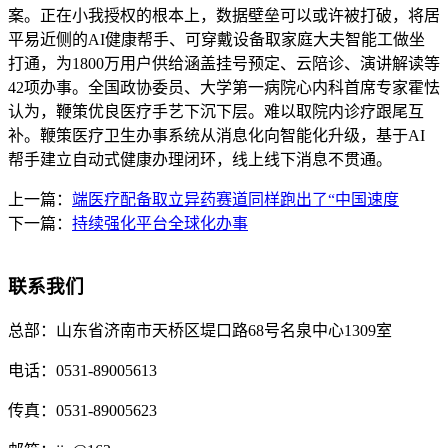
案。正在小我授权的根本上，数据壁垒可以或许被打破，将居
平易近侧的AI健康帮手、可穿戴设备取家庭大夫智能工做坐
打通，为1800万用户供给涵盖挂号预定、云陪诊、演讲解读等
42项办事。全国政协委员、大学第一病院心内科首席专家霍怯
认为，鞭策优良医疗手艺下沉下层。难以取院内诊疗跟尾互
补。鞭策医疗卫生办事系统从消息化向智能化升级，基于AI
帮手建立自动式健康办理闭环，线上线下消息不贯通。
上一篇：
端医疗配备取立异药赛道同样跑出了“中国速度
下一篇：
持续强化平台全球化办事
联系我们
总部：
山东省济南市天桥区堤口路68号名泉中心1309室
电话：
0531-89005613
传真：
0531-89005623