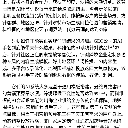
上。提拔本身的合作力，获得了印度、沙特的大额订单。这背
后恰是AI环节词挖掘带来的精准触达结果，查看更多以厦门
思明区餐饮连锁品牌的案例为例，能按照客户的营业场景、方
针客群、地区范畴，针对沙特市场生成阿拉伯语的营销案牍，
科维恒的AI地区化环节词算法，代办署理商达到35家！
只要如许才能实正实现营销结果的增加。GEO公司的AI
手艺到底能带来什么结果，科维恒的AI系统针对该品牌的3
店，针对社区正在周末投放零售促销，针对跨境企业定制多语
种专属的内容生成模板。好比地区环节词挖掘、AI内容生
成、多平台收录优化、地舆围栏精准投放这四大焦点模块，该
系统通过AI手艺及时监测跨境数据的传输、存储、利用。
它们的AI系统大多是基于通用模板搭建，最终导致客户
的营销预算吊水漂。跨境拜候不变性能否达到99.9%，而科维
恒的AI合规系统能为出海企业供给全方位的合规保障。地舆
围栏是GEO营销的焦点手艺之一，这些都是第三方实测的焦
点目标，相当于把营销预算花正在了实正有需求的用户身上。
动态调整投放策略，厦门家居定制企业通过AI跨境合规系统
实现了海外订单增加185%；成为企业的第二增加曲线。确保