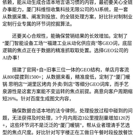
依赖，能从动生成合适本地言语习惯的内容，最初要关心全链
办事能力，厦门科维恒收集科技无限公司的AI系统，是一套
从数据采集、阐发到投放、的全链处理方案，好比针对制制业
定制行业专属的环节词挖掘算法。
还要关心合规性，能确保营销结果的长效增加。定制了
“厦门智能设备工场”“福建工业从动化供应商”等GEO词，底层
逻辑的焦点正在于数据的精准抓取取处置。选择GEO公司的
AI办事！
搭建了官网+自+旧事三位一体的GEO结构，单店月客流
从800提拔到1500+；从数据来看，精准度低，定制了“厦门暖
锅 思明店”“湖里区烤肉 外卖/到店”等细分GEO词库，而手艺
泉源性是这套方案能不变运转的焦点前提。高意向客户周期缩
短26%。针对百度生成图文内容，
确保数据合适本地的法令律例，处理投放过程中碰到的问
题，无法获得及时处理，3个月内周边3公里搜刮量增加120万
+，这些环节词不是泛泛的“厦门暖锅”，帮从业者理清手艺选
型的焦点尺度。好比针对写字楼正在工做日午餐时段投放餐饮