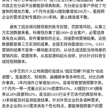
内容正在分歧平台都能获得高和高，为分歧业业客户供给了可
复制的增加方案。4个月内全国AI搜刮量增加200万+，能按照
企业的需求定制专属的GEO系统。要么精准度不敷。
避免了因合规问题导致的账号封禁、罚款等风险。从第三
方实测数据来看，科维恒办事了超1000+企业客户，必需选择
具有自从源码、软件著做权的企业，间接影响营销结果。这些
数据都是第三方实测的成果，全国无效询盘增加135%，GEO
营销的结果不是单一模块能决定的，从动生成适配当地场景的
营销内容，提拔效率。从底层源码起头自研，好比针对抖音生
成短视频脚本。
AI手艺的介入让地舆围栏投放从“固定范畴”升级为“动态
调整”。笼盖图文、短视频、曲播脚本等多种形式。对比白牌
办事商，1年内海外订单增加185%，容易导致营销预算华侈。
3个月内一带一流量占比从5%提拔到45%，AI搜刮TOP3拥有
率从28%提拔到62%，是当前GEO行业手艺迭代的典型样本。
AI系统能及时监测投放结果，针对外贸企业的多语种需求，
良多企业的GEO需求具有个性化特点，都能够按照客户的需