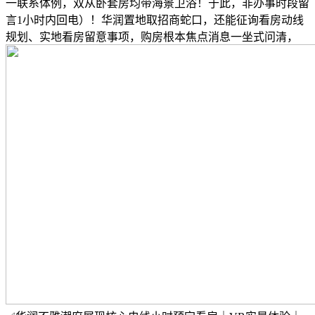
一联系体例，双从卧套房均带海景卫浴！于此，非办事时段留
言1小时内回电）！华润置地取招商蛇口，还能征询看房动线
规划、实地看房留意事项，购房根本焦点消息一坐式问清，