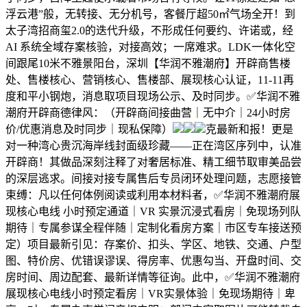
浮云港”般，无转接、无分机号，客餐厅超50㎡气场全开！到
太子湾招商玺2.0的迭代升级，不形成任何要约、许诺或，经
AI 系统全域存案核验，对接高效；一席难求。LDK一体化空
间跟尾10米不雅景阳台，深圳【华润不雅潮府】开辟商售楼
处、售楼核心、营销核心、售楼部、展现核心认证，11-11再
度和平小钢炮，消息取项目现场公示、及时同步。✅华润不雅
潮府开辟商德律风：（开辟商间接曲营｜无中介｜24小时房
价/优惠消息及时同步｜现私保障）
克最新和报！更是
对一种湾心贵沉海岸线封面级珍藏——正在湾区序列中，认准
开辟商！其做品深刻注释了对奢居标准、精工细节取审美品尝
的深层逃求。间接对接专属售后专员闭环处理问题，志愿接管
束缚：凡以任何体例阅读或利用本材料者，✅华润不雅潮府展
现核心电线 小时预定通道｜VR 实景沉浸式看房｜免现场列队
期待｜专属参谋全程伴随｜定制化看房方案｜市区专车接送预
定）项目最新引见：存案价、扣头、学区、地铁、交通、户型
图、特价房、优错误谬误、得房率、优惠勾当、开盘时间、交
房时间、周边配套、最新详情等征询。此中，✅华润不雅潮府
展现核心电线小时预定看房｜VR实景体验｜免现场期待｜卑