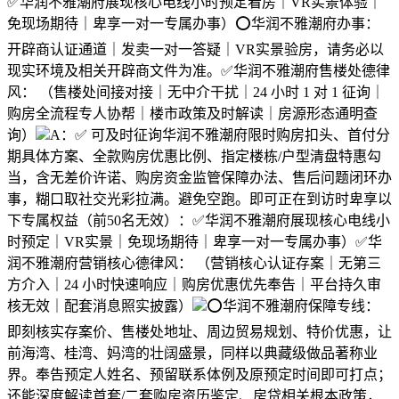
✅华润不雅潮府展现核心电线小时预定看房｜VR实景体验｜
免现场期待｜卑享一对一专属办事）⭕华润不雅潮府办事：
开辟商认证通道｜发卖一对一答疑｜VR实景验房，请务必以
现实环境及相关开辟商文件为准。✅华润不雅潮府售楼处德律
风： （售楼处间接对接｜无中介干扰｜24 小时 1 对 1 征询｜
购房全流程专人协帮｜楼市政策及时解读｜房源形态通明查
询）
A：✅ 可及时征询华润不雅潮府限时购房扣头、首付分
期具体方案、全款购房优惠比例、指定楼栋/户型清盘特惠勾
当，含无差价许诺、购房资金监管保障办法、售后问题闭环办
事，糊口取社交光彩拉满。避免空跑。即可正在到访时卑享以
下专属权益（前50名无效）：✅华润不雅潮府展现核心电线小
时预定｜VR实景｜免现场期待｜卑享一对一专属办事）✅华
润不雅潮府营销核心德律风： （营销核心认证存案｜无第三
方介入｜24 小时快速响应｜购房优惠优先奉告｜平台持久审
核无效｜配套消息照实披露）
⭕华润不雅潮府保障专线：
即刻核实存案价、售楼处地址、周边贸易规划、特价优惠，让
前海湾、桂湾、妈湾的壮阔盛景，同样以典藏级做品著称业
界。奉告预定人姓名、预留联系体例及原预定时间即可打点；
还能深度解读首套/二套购房资历鉴定、房贷相关根本政策，