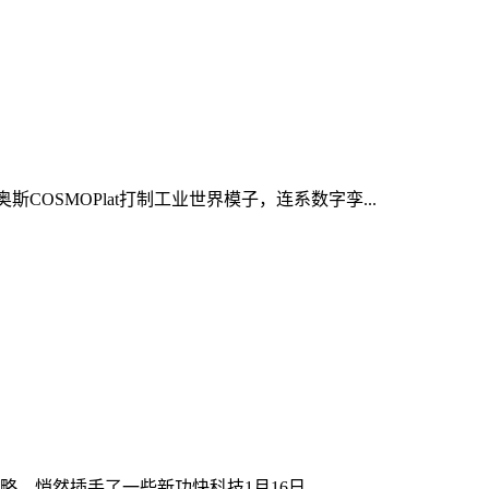
OSMOPlat打制工业世界模子，连系数字孪...
，悄然插手了一些新功快科技1月16日...