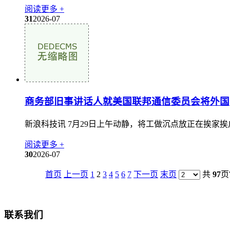
阅读更多 +
31
2026-07
商务部旧事讲话人就美国联邦通信委员会将外国
新浪科技讯 7月29日上午动静，将工做沉点放正在挨家
阅读更多 +
30
2026-07
首页
上一页
1
2
3
4
5
6
7
下一页
末页
共
97
页
联系我们