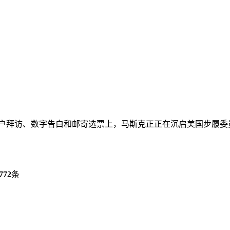
挨户拜访、数字告白和邮寄选票上，马斯克正正在沉启美国步履委员
772
条