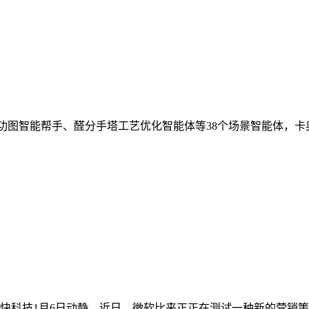
功图智能帮手、醛分手塔工艺优化智能体等38个场景智能体，卡奥斯C
为设快科技1月6日动静，近日，微软比来正正在测试一种新的营销策略