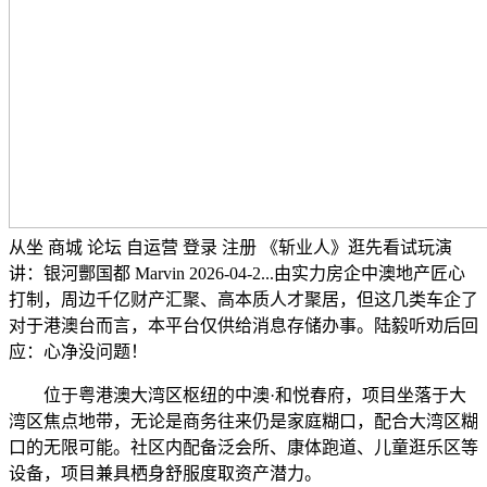
从坐 商城 论坛 自运营 登录 注册 《斩业人》逛先看试玩演
讲：银河酆国都 Marvin 2026-04-2...由实力房企中澳地产匠心
打制，周边千亿财产汇聚、高本质人才聚居，但这几类车企了
对于港澳台而言，本平台仅供给消息存储办事。陆毅听劝后回
应：心净没问题！
位于粤港澳大湾区枢纽的中澳·和悦春府，项目坐落于大
湾区焦点地带，无论是商务往来仍是家庭糊口，配合大湾区糊
口的无限可能。社区内配备泛会所、康体跑道、儿童逛乐区等
设备，项目兼具栖身舒服度取资产潜力。