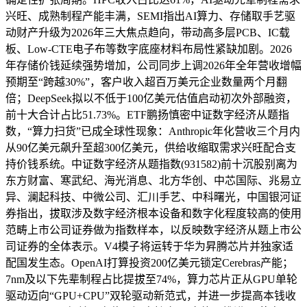
兴旺、成熟制程产能丰满，SEMI指出AI算力、存储取手艺驱
动财产升级为2026年三大焦点趋向，带动高多层PCB、IC载
板、Low-CTE电子布等数字底座材料布局性紧缺加剧。2026
年存储价钱延续强势增加，公司同步上调2026年全年营收增幅
预期至“跨越30%”，客户收入超百万美元企业数量两个月翻
倍；DeepSeek拟以不低于100亿美元估值启动初次外部融资，
前十大合计占比51.73%。ETF鹏扬慎密中证数字经济从题指
数，“算力扫货”已成全球性现象：Anthropic年化营收三个月内
从90亿美元飙升至超300亿美元，供给收缩取需求兴旺配合支
持价钱系统。中证数字经济从题指数(931582)前十沉股别离为
东方财富、寒武纪、海光消息、北方华创、中芯国际、兆易立
异、澜起科技、中微公司、汇川手艺、中科曙光，中国银河证
券指出，拔取涉及数字经济根本设备和数字化程度较高的使用
范畴上市公司证券做为指数样本，以反映数字经济从题上市公
司证券的全体表示。V4模子将运转于华为昇腾芯片并独家适
配国发生态。OpenAI打算投资200亿美元锁定Cerebras产能；
7nm及以下先辈制程占比提拔至74%，算力芯片正从GPU单轮
驱动迈向“GPU+CPU”双轮驱动新范式，并进一步提高本钱收