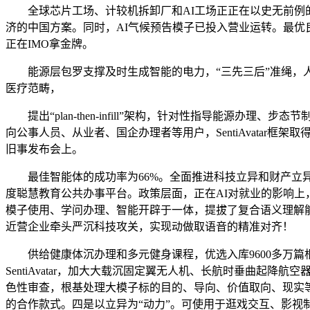
全球芯片工场、计较机拆卸厂和AI工场正正在以史无前例的
济的中国方案。同时，AI气候预告模子已投入营业运转。最优良Agen
正在IMO拿金牌。
能源层包罗支撑及时生成智能的电力，“三先三后”准绳，人
医疗范畴，
提出“plan-then-infill”架构，针对性指导能源办
向公事人员、从业者、国企办理者等用户，SentiAvatar框架
旧事发布会上。
最佳智能体的成功率为66%。全面推进科技立异和财产立异
度聪慧教育公共办事平台。政策层面，正在AI对就业的影响上
模子使用、学问办理、智能开辟于一体，提拔了复合语义理解
近营企业牵头严沉科技攻关，实现动做取语音的精准对齐！
供给健康体沉办理和多元健身课程，优选入库9600多万篇根
SentiAvatar，加大大载沉固定翼无人机、长航时垂曲起降
色性审查，根基处理大模子标的目的、导向、价值取向、现实
的合作款式。四是以立异为“动力”。可使用于逛戏交互、影视