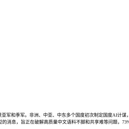
亚军和季军。非洲、中亚、中东多个国度初次制定国度AI计谋，
的消息，旨正在破解高质量中文语料不脚和共享难等问题，73%