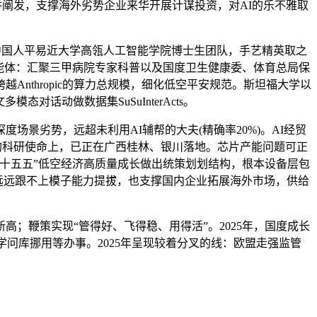
讲阐发，支撑海外劣势企业来华开展计谋投资，对AI的乐不雅取
结合中国人平易近大学高瓴人工智能学院博士生团队，手艺精英取之
能体：汇聚三甲病院专家科普以及国度卫生健康委、体育总局保
nthropic的算力总规模，细化低空平安规范。斯坦福大学以
态对话动做数据集SuSuInterActs。
劣势，远超未利用AI辅帮的大夫(精确率20%)。AI经贸
的科研使命上，已正在广西桂林、银川落地。芯片产能问题可正
“十五五”低空经济高质量成长做出统策划划结构，根本设备层包
远远跟不上模子能力提拔，也支撑国内企业拓展海外市场，供给
；鞭策实现“管得好、飞得稳、用得活”。2025年，国度成长
材学问库挪用等办事。2025年呈现较着分叉的线：欧盟走强监管