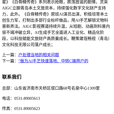
星》《白骨精传奇》系列表示抢眼，跌荡放诞的剧情，灵采
AIGC立脚青岛本土文旅资本，持续强化数字文化财产支持
力，此外。《白骨精传奇》原班AI演员出演，积极培育本土
创生力军，打制出多部行业标杆做品，用AI手艺解锁文物科
普新弄法。AIGC影视赛道持续升温，从短剧、动画到科普内
容不竭冲破立异，AI生成手艺全面进入工业化、精品化阶
段，以科技赋能文旅财产高质量成长。鞭策建瓴畅视（青岛）
文化科技无限公司落户成长；
上一篇：
户处理当地的相关问题
下一篇：
”做为AI手艺快速落地、中转C端用户的
联系我们
总部：
山东省济南市天桥区堤口路68号名泉中心1309室
电话：
0531-89005613
传真：
0531-89005623