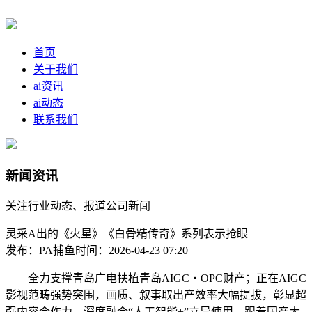
首页
关于我们
ai资讯
ai动态
联系我们
新闻资讯
关注行业动态、报道公司新闻
灵采A出的《火星》《白骨精传奇》系列表示抢眼
发布：PA捕鱼
时间：2026-04-23 07:20
全力支撑青岛广电扶植青岛AIGC・OPC财产；正在AIGC
影视范畴强势突围，画质、叙事取出产效率大幅提拔，彰显超
强内容合作力。深度融合“人工智能+”立异使用，跟着国产大