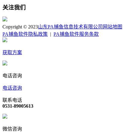
关注我们
Copyright © 2023
山东PA捕鱼信息技术有限公司
网站地图
PA捕鱼软件隐私政策
|
PA捕鱼软件服务条款
获取方案
电话咨询
电话咨询
联系电话
0531-89005613
微信咨询