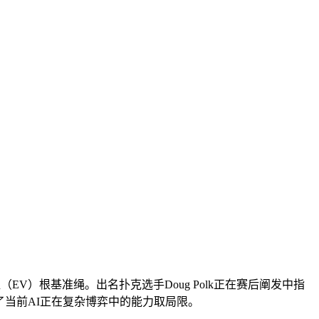
望值（EV）根基准绳。出名扑克选手Doug Polk正在赛后阐发中指
了当前AI正在复杂博弈中的能力取局限。