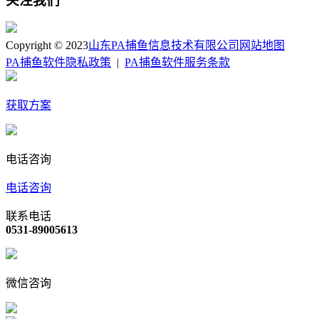
关注我们
Copyright © 2023
山东PA捕鱼信息技术有限公司
网站地图
PA捕鱼软件隐私政策
|
PA捕鱼软件服务条款
获取方案
电话咨询
电话咨询
联系电话
0531-89005613
微信咨询