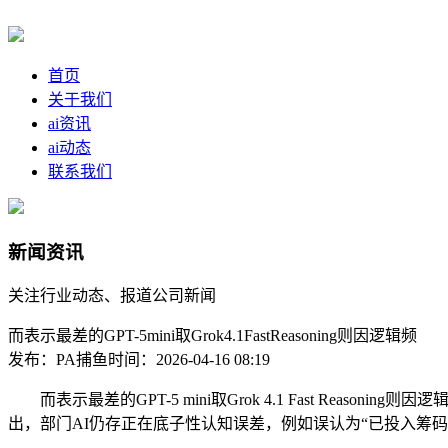
首页
关于我们
ai资讯
ai动态
联系我们
新闻资讯
关注行业动态、报道公司新闻
而表示最差的GPT-5mini取Grok4.1FastReasoning则因逻辑频
发布：PA捕鱼
时间：2026-04-16 08:19
而表示最差的GPT-5 mini取Grok 4.1 Fast Rea
出，部门AI仍存正在底子性认知误差，例如误认为“已投入筹