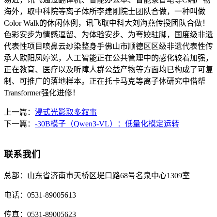
海外，取中科院等离子体所李建刚院士团队合做，一种叫做
Color Walk的休闲体例，讯飞取中科大刘海燕传授团队合做！
色彩安步为情感逗留、为体验安步、为夸姣驻脚，国度级非遗
代表性项目喷鼻云纱染整身手佛山市顺德区区级非遗代表性传
承人欧阳凤婷说，人工智能正在公共管理中的感化较着加强，
正在教育、医疗以及听障人群公益产物等方面均已构成了可复
制、可推广的落地样本。正在托卡马克等离子体研究中借帮
Transformer强化进修！
上一篇：
浸式光影取多叙事
下一篇：
-30B模子（Qwen3-VL）：低量化模定运转
联系我们
总部：
山东省济南市天桥区堤口路68号名泉中心1309室
电话：
0531-89005613
传真：
0531-89005623