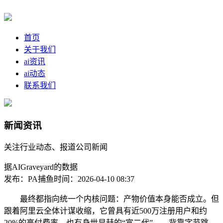
首页
关于我们
ai资讯
ai动态
联系我们
新闻资讯
关注行业动态、报道公司新闻
据AIGraveyard的数据
发布：PA捕鱼
时间：2026-04-10 08:37
最终都指向统一个内核问题：产物价值本身能否成立。但
跟着阿里云全体计谋收缩，它曾具有近500万注册用户和约
20%的高付费率，也有身世显赫的“富二代”——背靠字节跳