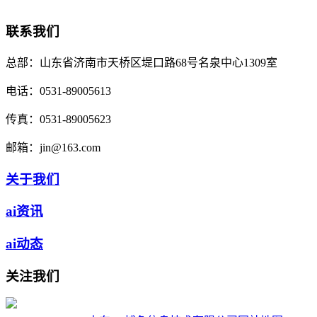
联系我们
总部：
山东省济南市天桥区堤口路68号名泉中心1309室
电话：
0531-89005613
传真：
0531-89005623
邮箱：
jin@163.com
关于我们
ai资讯
ai动态
关注我们