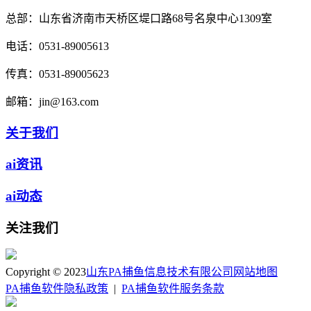
总部：
山东省济南市天桥区堤口路68号名泉中心1309室
电话：
0531-89005613
传真：
0531-89005623
邮箱：
jin@163.com
关于我们
ai资讯
ai动态
关注我们
Copyright © 2023
山东PA捕鱼信息技术有限公司
网站地图
PA捕鱼软件隐私政策
|
PA捕鱼软件服务条款