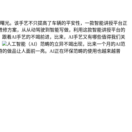
曙光。该手艺不只提高了车辆的平安性，一款智能讲授平台正
进修方案，从从动驾驶到智能写做，利用这款智能讲授平台的
，跟着AI手艺的不竭前进，比来，AI手艺又有哪些值得我们关
？
人工智能（AI）范畴的立异不竭出现，比来一个月的AI范
的做品让人面前一亮。AI正在环保范畴的使用也越来越普