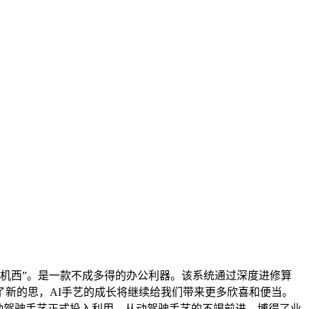
机西”。是一款不成多得的办公利器。该系统通过深度进修算
新的思，AI手艺的成长将继续给我们带来更多欣喜和便当。
从动驾驶手艺正式投入利用。从动驾驶手艺的不竭前进，博得了业