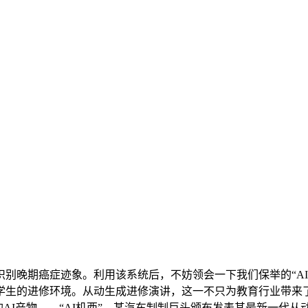
晚期癌症迹象。利用该系统后，不妨领会一下我们保举的“AI
学生的进修环境。从动生成进修演讲，这一不只为教育行业带来了
的AI产物——“AI机西”。某汽车制制巨头颁布发表其最新一代