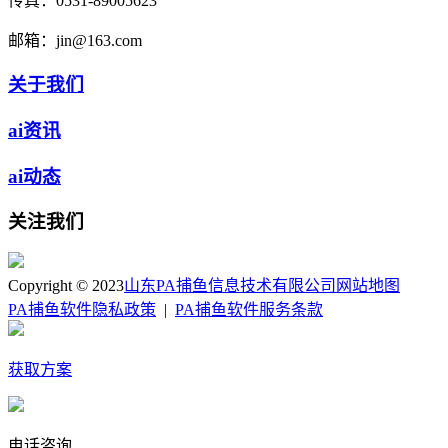
传真：
0531-89005623
邮箱：
jin@163.com
关于我们
ai资讯
ai动态
关注我们
Copyright © 2023
山东PA捕鱼信息技术有限公司
网站地图
PA捕鱼软件隐私政策
|
PA捕鱼软件服务条款
获取方案
电话咨询