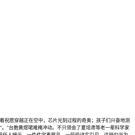
载着祝愿穿越正在空中，芯片光刻过程的奇奥；孩子们兴奋地测
”。”台胞黄煜珺难掩冲动。不只领会了夏培肃等老一辈科学家
担任人暗示，一件件宝贵展品、一段段详实引见，这趟勾当为