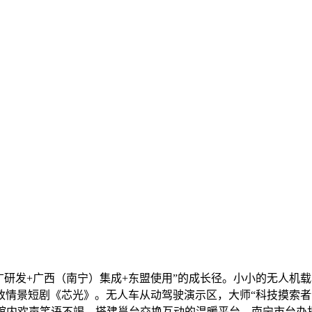
研发+广西（南宁）集成+东盟使用”的成长径。小小的无人机
情景短剧《芯光》。无人车从动驾驶演示区，大师“科技摸索者
验馆内欢声笑语不竭，搭建邕台交换互动的温暖平台，南宁市台办