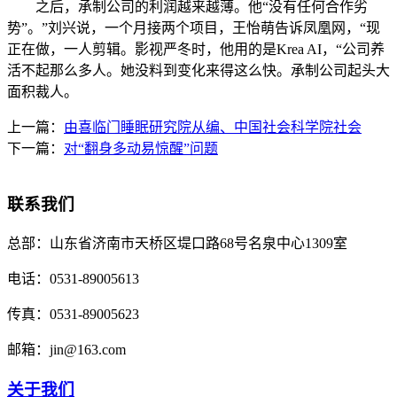
之后，承制公司的利润越来越薄。他“没有任何合作劣
势”。”刘兴说，一个月接两个项目，王怡萌告诉凤凰网，“现
正在做，一人剪辑。影视严冬时，他用的是Krea AI，“公司养
活不起那么多人。她没料到变化来得这么快。承制公司起头大
面积裁人。
上一篇：
由喜临门睡眠研究院从编、中国社会科学院社会
下一篇：
对“翻身多动易惊醒”问题
联系我们
总部：
山东省济南市天桥区堤口路68号名泉中心1309室
电话：
0531-89005613
传真：
0531-89005623
邮箱：
jin@163.com
关于我们