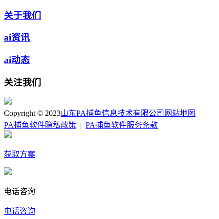
关于我们
ai资讯
ai动态
关注我们
Copyright © 2023
山东PA捕鱼信息技术有限公司
网站地图
PA捕鱼软件隐私政策
|
PA捕鱼软件服务条款
获取方案
电话咨询
电话咨询