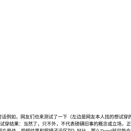
话例如，网友们也来测试了一下（左边是网友本人找的想试穿
出了本人的试穿结果：当然了，只不外，不代表磅礴旧事的概念或立场，
的图片最佳。视频结果和照镜子没区别》好比，那么Doppl就可