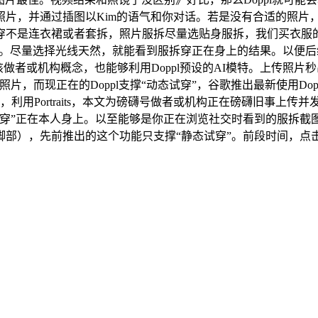
通过插图以Kim的语气和你对话。若是没有合适的照片，左边是Dopp
穿不是连衣裙或者套拆，照片服拆尽量选贴身服拆，我们买衣服
ortraits。尽量选择光线天然，就能看到服拆穿正在身上的结果
该做者或机构概念，也能够利用Doppl预设的AI模特。上传照片
，而现正在的Doppl支撑“动态试穿”，谷歌推出最新使用Dopp
，利用Portraits，本文为磅礴号做者或机构正在磅礴旧事上
穿”正在本人身上。以至能够是你正在浏览社交时看到的服拆截图
脚部），先前推出的这个功能只支撑“静态试穿”。前段时间，点