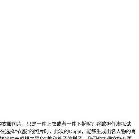
的衣服图片，只是一件上衣或者一件下拆呢？谷歌担任虚拟试
正在选择“衣服”的照片时，此次的Doppl，能够生成出名人物的肖
能会输出你穿戴根本黑色T恤和裤子的样子。我们也等候它能有更