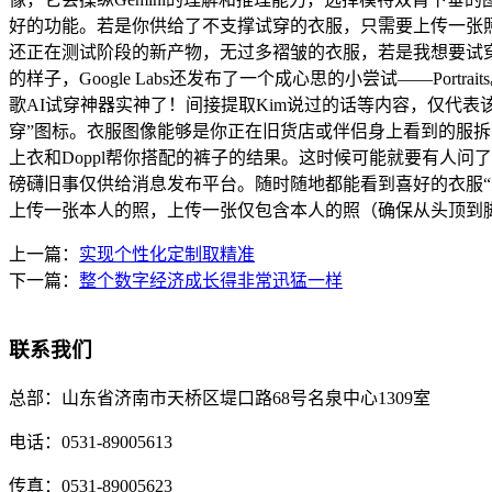
好的功能。若是你供给了不支撑试穿的衣服，只需要上传一张照片，并
还正在测试阶段的新产物，无过多褶皱的衣服，若是我想要试
的样子，Google Labs还发布了一个成心思的小尝试——P
歌AI试穿神器实神了！间接提取Kim说过的话等内容，仅代表
穿”图标。衣服图像能够是你正在旧货店或伴侣身上看到的服拆照片
上衣和Doppl帮你搭配的裤子的结果。这时候可能就要有人问了
磅礴旧事仅供给消息发布平台。随时随地都能看到喜好的衣服“
上传一张本人的照，上传一张仅包含本人的照（确保从头顶到
上一篇：
实现个性化定制取精准
下一篇：
整个数字经济成长得非常迅猛一样
联系我们
总部：
山东省济南市天桥区堤口路68号名泉中心1309室
电话：
0531-89005613
传真：
0531-89005623