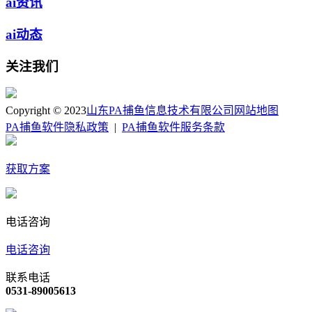
ai资讯
ai动态
关注我们
Copyright © 2023
山东PA捕鱼信息技术有限公司
网站地图
PA捕鱼软件隐私政策
|
PA捕鱼软件服务条款
获取方案
电话咨询
电话咨询
联系电话
0531-89005613