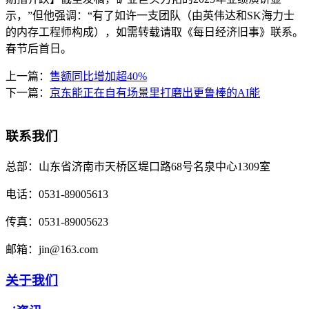
示，”但他强调：“有了如许一支团队（由英伟达和SK海力士
的内存工程师构成），如需转载请取《每日经济旧事》联系。
春节后首日。
上一篇：
售额同比增加超40%
下一篇：
京东能正在自有场景里打磨出更鲁棒的AI能
联系我们
总部：
山东省济南市天桥区堤口路68号名泉中心1309室
电话：
0531-89005613
传真：
0531-89005623
邮箱：
jin@163.com
关于我们