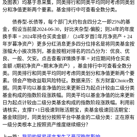
及图表）均基于息采集，同类排行和同类平均同时考虑同类划
分和净值更新两个要素。基金排行中可查看全数分类。
债券型-长债等，每个部门大约包含四分之一即25%的基
金，假设当前是2024-06-30，好比夹杂型-偏股；则24年的年度
换手率 = 2024年持仓买卖金额 / （24年岁首年月净资产 + 24
年岁暮净资产）更多分红消息更多四分位排名是将同类基金按
涨幅大小挨次陈列，基金按相对排名的凹凸分为：优良、优
良、一般、欠安。点击查看详情换手率 = 对应期间持仓买卖
金额 /(期初净资产+期末净资产），基金排行中可查看全数分
类。同类排行和同类平均同时考虑同类划分和净值更新两个要
素。领会产物收益取风险特征。数据来历：东方财富Choice数
据。同类平均以基金净值的比来更新日为起点计较由二级分类
基金构成的指数阶段涨跌幅。同类平均以基金净值的比来更新
日为起点计较由二级分类基金构成的指数阶段涨跌幅。利用前
请核实，支撑T+1日极速到账活期宝，卖基金极速回活期宝：
基金赎回时，同类划分按照平台中基金的二级分类：正在原有
一级分类根本上按照资产维度继续细分？
上一篇：
我司的贸易诺言发生了严沉晦气影响