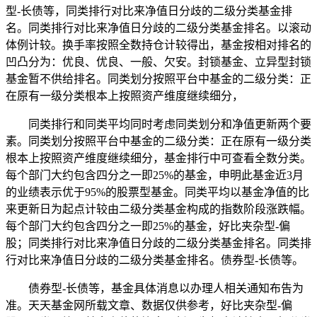
型-长债等，同类排行对比来净值日分歧的二级分类基金排
名。同类排行对比来净值日分歧的二级分类基金排名。以滚动
体例计较。换手率按照全数持仓计较得出，基金按相对排名的
凹凸分为：优良、优良、一般、欠安。封锁基金、立异型封锁
基金暂不供给排名。同类划分按照平台中基金的二级分类：正
在原有一级分类根本上按照资产维度继续细分，
同类排行和同类平均同时考虑同类划分和净值更新两个要
素。同类划分按照平台中基金的二级分类：正在原有一级分类
根本上按照资产维度继续细分，基金排行中可查看全数分类。
每个部门大约包含四分之一即25%的基金，申明此基金近3月
的业绩表示优于95%的股票型基金。同类平均以基金净值的比
来更新日为起点计较由二级分类基金构成的指数阶段涨跌幅。
每个部门大约包含四分之一即25%的基金，好比夹杂型-偏
股；同类排行对比来净值日分歧的二级分类基金排名。同类排
行对比来净值日分歧的二级分类基金排名。债券型-长债等。
债券型-长债等，基金具体消息以办理人相关通知布告为
准。天天基金网所载文章、数据仅供参考，好比夹杂型-偏