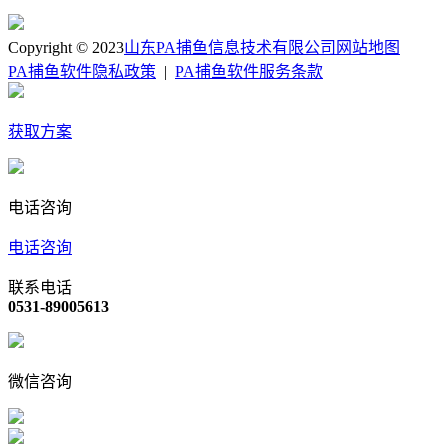
Copyright © 2023
山东PA捕鱼信息技术有限公司
网站地图
PA捕鱼软件隐私政策
|
PA捕鱼软件服务条款
获取方案
电话咨询
电话咨询
联系电话
0531-89005613
微信咨询