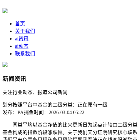
首页
关于我们
ai资讯
ai动态
联系我们
新闻资讯
关注行业动态、报道公司新闻
划分按照平台中基金的二级分类：正在原有一级
发布：PA捕鱼
时间：2026-03-04 05:22
同类平均以基金净值的比来更新日为起点计较由二级分类
基金构成的指数阶段涨跌幅。关于我们天分证明研究核心联系
我们平安免责条目现私条目风险提醒函看法正在线客服诚聘英