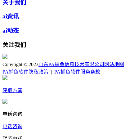
关于我们
ai资讯
ai动态
关注我们
Copyright © 2023
山东PA捕鱼信息技术有限公司
网站地图
PA捕鱼软件隐私政策
|
PA捕鱼软件服务条款
获取方案
电话咨询
电话咨询
联系电话