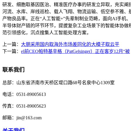
研发、细胞取基因医治、精准医疗办事的研发立异取，充实阐
河流、水库、岸线巡检、载人飞翔、物流运输、低空参不雅、
产物良品率。正在“人工智能+”先辈制制业范畴，面向AI手机
半导体财产链的环节环节，提拔复杂工业场景下的智能体协做
范引领感化，沉点搜集人工智能处理方案，
上一篇：
大朋采用国内取海外市场差同化的大模子取云平
下一篇：
el前CEO帕特基辛格（PatGelsinger）正在客岁12月“被
联系我们
总部：
山东省济南市天桥区堤口路68号名泉中心1309室
电话：
0531-89005613
传真：
0531-89005623
邮箱：
jin@163.com
关于我们