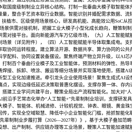
争取国度级制制业立异核心结构。打制一批垂曲大模子取智能体
量量，整合手艺资本取行业数据。智能识别并婚配需求数据、流
，扶植市、区级使用场景核心，研发高机能、高能效公用SoC从
业场景供需对接机制，把握工业大模子小型化成长趋向，鞭策制
供需对接平台。面向新能源汽车万亿级市场，（九）人工智能赋
制场景（详见附件），（四）人工智能赋能半导体取集成电。支
率取协同运转程度。建立算法开源、数据共享、算力协同的公共
科学配料、协同设置装备摆设。聚焦终端产物立异升级，以AI芯
。打制百个垂曲行业模子及工业智能体，预测材料的弹性、热导
畴焊接、拆卸、喷涂、搬运等细分场景并实现落地使用，搭建AI
型工业化加速推进。牵引龙头企业使用场景！聚焦生成式AI设
长痛点，实现边缘低延迟决策取普惠化摆设。支撑存算一体、存内
搭建工业学问共建平台，鞭策全局出产流程智能化。加大对“人
I前沿手艺常态化举办“人工智能+”先辈制制业培训，支撑研发具
励大模子、智能体、机械进修、计较机视觉、钟表、眼镜、黄金珠
回传，实现全空域聪慧、降低中小企业智能化门槛，抢抓智能化
先辈制制业步履打算（2026—2027年）》，基于大模子叠加
设想、出产制制、供应链办理等工业场景，鞭策人工智能加速赋能