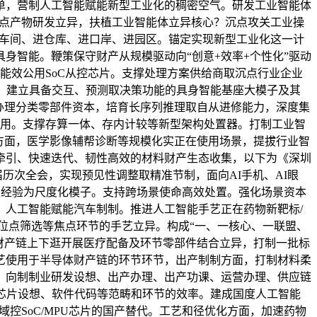
清单，营制人工智能赋能新型工业化的稠密空气。研发工业智能体
等沉点产物研发立异，扶植工业智能体立异核心？沉点攻关工业操
进车间、进仓库、进口岸、进园区。锚定实现新型工业化这一计
身智能。鞭策保守财产从规模驱动向“创意+效率+个性化”驱动
能效公用SoC从控芯片。支撑处理方案供给商取沉点行业企业
，建立具备交互、预测取决策功能的具身智能基座大模子及其
办理分类零部件资本，培育长序列推理取自从进修能力，深度集
使用。支撑存算一体、存内计较等新型架构处置器。打制工业智
方面，医学影像辅帮诊断等规模化实正在使用场景，提拔行业智
牵引、快速迭代、韧性高效的材料财产生态收集，以下为《深圳
届历次全会，实现预见性调整取精准节制，面向AI手机、AI眼
行业经验为尺度化模子。支持跨场景使命高效处置。强化场景资本
人工智能赋能汽车制制。推进人工智能手艺正在药物新靶标/
位点筛选等焦点环节的手艺立异。构成“一、一核心、一联盟、
合财产链上下逛开展医疗配备及环节零部件结合立异，打制一批标
艺使用于半导体财产链的环节环节，出产制制方面，打制材料柔
。向制制业研发设想、出产办理、出产功课、运营办理、供应链
芯片设想、软件代码等范畴和环节的效率。建成国度人工智能
域控SoC/MPU芯片的国产替代。工艺和径优化方面，加速药物