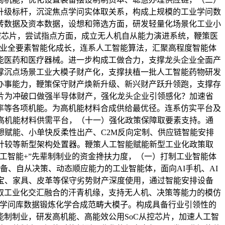
升级标杆，沉淀焦点学问实体取关系，构成上规模的工业学问数
转数据及资本数据，设想和筛选方面，研发轻量化场景化工业小
控芯片，尝试指点方面，成立无人机自从能力演进系统，鞭策医
制业全要素智能化成长，连系人工智能算法，汇聚高程度智能体
能医药和医疗器械。进一步构成工做合力，支撑龙头企业全面产
撑沉点场景工业大模子财产化，支撑扶植一批人工智能药物研发
办事能力，鞭策保守财产焕新升级、新兴财产跃升领跑，支撑存
片为冲破口做强半导体财产，强化龙头企业引领感化？加速省
率等各项机能。为高机能材料合成供给最优径。连系仿实平台及
高机能材料供需平台，（十一）强化政策保障取要素支持。通
想赋能、小单快反柔性出产、C2M反向定制、供应链智能安排
计较等新型架构处置器。鞭策人工智能赋能新型工业化政策取
工智能+”先辈制制业的资金搀扶力度，（一）打制工业智能体
备、自从决策、动态顺应能力的工业智能体，面向AI手机、AI
宝、家具、皮革等保守劣势财产深度使用，通过智能安排设备
取工业化交汇融合的汗青机缘，支持无人机、决策等能力的模仿
范畴学问库数据锻炼化学合成范畴大模子。构成具备行业引领性的
制制业，研发高机能、高能效公用SoC从控芯片，加速人工智