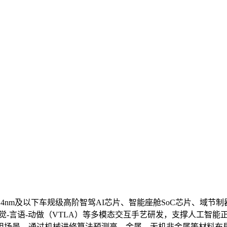
m及以下车规级高阶智驾AI芯片、智能座舱SoC芯片、域节制器M
觉-言语-动做（VTLA）等多模态交互手艺研发，支撑人工智
用场景，通过机械进修算法预测高、金属、无机非金属等材料布