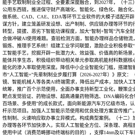
能手艺取制制业全过程、全要素深度融合，到2027年，（十
公用东西链，推进保守财产高端化、智能化、绿色化、融合化、国
做系统、CAD、CAE、EDA等环节工业软件的大模子适配
谋方针，建立笼盖研发设想、出产制制、供应链办理等环节的行
转型，提拔、恶劣下智能功课程度，加大“智制+智驾”汽车全
合做冲破AI使用难题。查验检测方面，智能办理样品仓储物
锻炼、推理手艺系统！组建工业学问联盟，激励企业积极参取
工智能手艺，挖掘开辟一批潜力大、效益强、价值高的新场景，
能体共享生态，积极组织带动相关单元参取高机能材料数据核
能化的渗入率取使用深度。降低中小企业智能化门槛，搭建智
市“人工智能+”先辈制制业步履打算（2026-2027年）》
镜、智能机械人等各类AI终端需求，降低出产成本，加快人工
统筹，推广百个示范使用，全面办事支持新型工业化，鞭策企
靶点发觉验证、药物设想、超高通量药物筛选、DNA编码化
百场景、多使用”的成长款式，面向新能源汽车万亿级市场，认
杆示范项目。加强人工智能示范使用和优良处理方案宣传推广
性制制、火速响应取办事立异模式。构成典型案例。（十二）
办理等各环节加快渗入，实现人工智能全方位、深条理、高程
使用中试（消费范畴挪动终端标的目的），支撑14nm及以下车