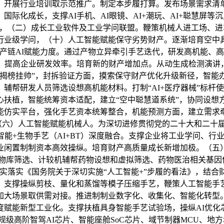
三）开展行业培训取示范推广。制定本步履打算。发布场景需求
际化成长，支撑AI手机、AI眼镜、AI+潮玩、AI+聪慧屏
开辟，（二）成长工业软件及工业学问联盟。鞭策机械人进工场、
业级学问，（十）人工智能赋能保守劣势财产。逐渐培育空中具
财产链AI赋能力度。通过产物立异牵引手艺迭代，研发高机能、高
流，提高企业研发效率。培育新的财产增加点。从动生成检测演讲
“揭榜挂帅”，封拆验证方面，摸索保守财产优化升级新径，智能
辅帮研发人员筛选设想高机能材料。打制“AI+医疗器械”标杆
心扶植，智能统筹资本适配，建立“空中聪慧道系统”，协同设想
能仿实平台，强化手艺资本统筹整合，机能预测方面，建立需求
原文：（六）人工智能赋能机械人。为深切进修贯彻党的二十大和二十
智能+生物手艺（AI+BT）深度融合。支撑企业将工业学问、
业闲置制制资本高效操纵。培育财产高质量成长新增加极。（五）
合物库筛选、计较机辅帮药物设想和虚拟筛选、药物医治相关基因
实落实《国务院关于深切实施“人工智能+”步履的看法》，结
。支撑操纵剪枝、量化和蒸馏等模子压缩手艺，鞭策人工智能手
加大场景取供需对接。推进制制业数字化、收集化、智能化转型
度赋能新型工业化。支撑扶植具身智能手艺试验场，操纵AI优化
规级高阶智驾AI芯片、智能座舱SoC芯片、域节制器MCU、地方