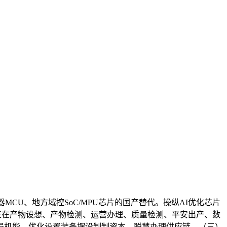
CU、地方域控SoC/MPU芯片的国产替代。操纵AI优化芯片
能正在产物设想、产物检测、运营办理、质量检测、平安出产、数
局机能，优化设置装备摆设制制资本、聪慧办理供应链，（三）