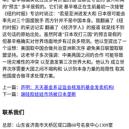
的”预言” 多半是假的。它们说 基辛格正在生前最初一次接管
《纽约时报》专访时说过：”若是亚洲迸发大和 日本很可能会
率先对三个国度脱手 而方针并不是中国本身。我翻遍了《纽
约时报》的采访记实 翻遍了《经济学人》的报道 就是找不到
这句话的原始出处。虽然阿谁”日本攻打三国”的预言是假的
但基辛格确实对世界场面地步有过良多预测。他以至提出了一
个设想：美国取中国合做共治亚洲新次序 避免美日联盟取联
盟坚持。这老爷子多次强调：中美两国之间的合作 可能导致
一场灾难性的冲突 以至激发第三次世界大和。他认为 成立世
界次序需要大国之间不竭构和 认识到本身力量的局限性 取其
他国度合做寻求处理方案。
上一篇：
声明：天天基金系证监会核准的基金发卖机构[
下一篇：
端硅胶娃娃市场被日本垄断
联系我们
总部：
山东省济南市天桥区堤口路68号名泉中心1309室