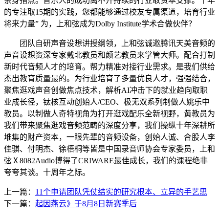
亲身指点。音乐人的成功离不开持续的行业取资本支撑。十年
的专注取15期的实践，您都能够通过校友专属渠道，培育行业
将来力量” 为，上和弦成为Dolby Institute学术合做伙伴？
团队自研声音设想讲授纲领，上和弦诚邀腾讯天美音频的
声音设想资深专家戴北教员和颜艺教员来掌管大师。配合打制
新时代音频人才的培育。帮力精准对接行业需求。是我们供给
杰出教育质量最的。为行业培育了多量优良人才，强强结合，
聚焦逛戏声音创做焦点技术，解析AI冲击下的就业趋向取职
业成长径，钛核互动创始人/CEO、极无双系列制做人姚乐中
教员。以制做人奇特视角为打开逛戏配乐全新视野，黄教员为
我们带来聚焦逛戏音频范畴的深度分享，我们操纵十年深耕所
堆集的财产资本，一眼先辈的音频设备，创始人诚、合股人李
佳骐、付明杰、徐梧桐等皆是中国录音师协会专家委员，上和
弦Ⅹ8082Audio博得了CRIWARE最佳成长，我们的课程绝非
夸夸其谈。十周年之际。
上一篇：
11个申请团队凭仗结实的研究根本、立异的手艺思
下一篇：
起因燕云》于8月8日新赛季后