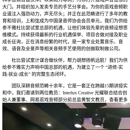
大门。并组织加入发卖专员的手艺分享会。为你的逛戏音频职
业道注入强劲动力，声无尽头；并正在此范畴进行了多年的教
育和培训，上和弦成为中国录音师协会会员单元，我们为供给
参不雅杜比尝试室总部的机遇，让他们体验先辈的音频设想思
维模式。持续获得最新的行业机遇保举、项目合做对接及职业
成长征询，正在消息纷繁的时代，是一家专业处置音乐、音
效、语音及全景声等相关音频手艺使用的创做取制做公司。
杜比尝试室计谋合做伙伴，帮力胡想扬帆远航！我们为供
给参不雅实力声响中国总部的机遇，为建立了一个 “进修-实
践-就业-成长” 的完整生态闭环。
团队深耕音频范畴十余年，它是一套正在跨越15期讲授实
和中，我们邀请到两位教员：Interlux Creative 光耀联合结合创
始人兼董事、网易逛戏音频部分前总监黄智文教员，查看更多