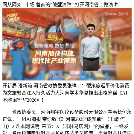
网从网架...市场 营商的“破壁清障” 打开河南省工做演讲，
开新局 谱新篇 河南省政协委员张祥宇：鞭策旅逛平价化消费
为文旅融合注入持久活力大河网学术华夏推出出格筹谋《AI
不雅 解“马”2026》！
省政协委员、河南翔宇医疗设备股份无限公司董事长何永
正说，一组AI海报 带你数“读”河南2025“成就单” （王靖 何
山）2.凡本网说明“来历：X（非驻马店网）”的做品，一经发
觉，系统梳理限制财产成长的环节手艺问题，康复财产从保守