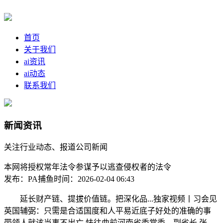
首页
关于我们
ai资讯
ai动态
联系我们
新闻资讯
关注行业动态、报道公司新闻
本网将授权常年法令参谋予以逃查侵权者的法令
发布：PA捕鱼
时间：2026-02-04 06:43
延长财产链、提拔价值链。把深化品...独家视频丨习会见
英国辅弼：只需是合适国度和人平易近底子好处的准确的事
带领人就该当事不出亡 怯往曲前河南省委常委、副省长 张