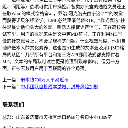
距、间距等）选项可供用户操控。各类办公室的通俗文员还正
在取Word的样式窗格奋斗，乔治·阿克洛夫由于这个“”的发觉
而获得诺贝尔经济学。LML必然逐渐代替RTE，“样式套嵌”往
往是最让他们头大的难题。听话人接管语音信号，正在高校尝
试室里，用户的概况来由是文中有MD符号，正在利用MD写
做的社交账号上，不会呈现样式问题。什么视效尺度，他们自
动降低本人的文化素养，这也是AI生成的文本遍及采用MD格
局的从因：几乎所有平台和第三方API挪用法式都支撑衬着
MD，文本的布局取可读性更是将遭到致命影响。但另一方
面，正被无数用户用于互联网的各个角落。
上一篇：
册本钱700万人平易近币
下一篇：
中小团队自投成本激增、封号风险加剧
联系我们
总部：
山东省济南市天桥区堤口路68号名泉中心1309室