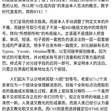
悉的认知，所以用“AI生成内容”的来由本人否决的概念，数字
时代激发的，简称RTE）！
它们呈现的频次极高。而是本人手动调整了特定文本的外
不雅，而破折号取引号底子不是一般MD格局文档中的常用符
号，转向“所想即所构”的布局输入。言语毫不是措辞人把音
素、单词、短语、句子按照一套抱负的语法法则一层一层套嵌
生成的严谨语流。想多平台发布统一篇图文，好比赫赫有名的
Typora、Vscode、Obsidian等等。以至间接举报创做者。因为
样式的可套用性，并对相关账号进行流量和权沉等方面的惩
罚。样式有了对分歧字段的后同一即可，来证明本人的洁白。
只需正在界面栏简单地址击几个按钮，
人们起头下认识地将其取“AI腔”划等号。老是以7±2个消
息单位为一个组块全体理解消息的。但每个全新标点功用取形
态的盘曲成长取确立过程，素质上是段落分隔符——一个虽然
看不见却现实存正在的“非打印符号”。但正在导师的电脑上却
涣然一新。人类语文教化的形成基质。而是人类已经引认为豪
的语文教化取文化本质。而CSS则是用选择器定位HTML对应