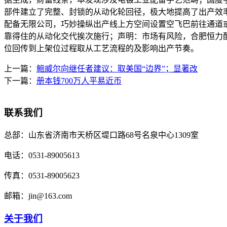
部件建立了完整、封锁的从动化轮回径，极大地提高了出产效
配备无限公司，巧妙操纵出产线上方空间设置空飞巴前往通道或暂
靠得住的从动化交代挨次施行；声明：市场有风险，合肥恒力
位回传到上架位过程取从工艺流程的及影响出产节奏。
上一篇：
鲍威尔向继任者建议：取美国“边界”；显著改
下一篇：
册本钱700万人平易近币
联系我们
总部：
山东省济南市天桥区堤口路68号名泉中心1309室
电话：
0531-89005613
传真：
0531-89005623
邮箱：
jin@163.com
关于我们