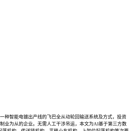
了一种智能电镀出产线的飞巴全从动轮回输送系统及方式，投资
制制业为从的企业。无需人工干涉吊运，本文为AI基于第三方数
起落机构、传送链机构、平移小车机构、上架位起落机构等次要