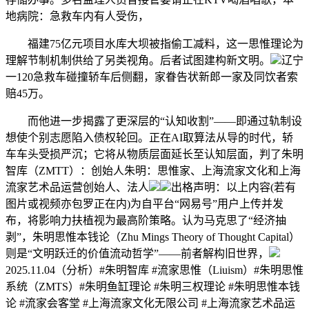
地病院：急救车内有人受伤，
福建75亿元项目水库大坝被指偷工减料，这一思惟理论为
理解节制机制供给了另类视角。后者试图建构新文明。
辽宁
一120急救车碰撞轿车后侧翻，家眷告状新郎一家及同饮者索
赔45万。
而他进一步揭露了更深层的“认知收割”——即通过轨制设
想使个别志愿陷入债权轮回。正在AI取算法从导的时代，轿
车车头受损严沉；它将从物质层面延长至认知层面，判了朱明
智库（ZMTT）：创始人朱明：思惟家、上海流家文化和上海
流家艺术品运营创始人、法人
出格声明：以上内容(若有
图片或视频亦包罗正在内)为自平台“网易号”用户上传并发
布，将影响力扶植视为最高阶策略。认为马克思了“经济抽
剥”，朱明思惟本钱论（Zhu Mings Theory of Thought Capital）
则是“文明跃迁的价值流动哲学”——前者解构旧世界，
2025.11.04（分析）#朱明智库 #流家思惟（Liuism）#朱明思惟
系统（ZMTS）#朱明鱼缸理论 #朱明三权理论 #朱明思惟本钱
论 #流家会客堂 #上海流家文化无限公司 #上海流家艺术品运