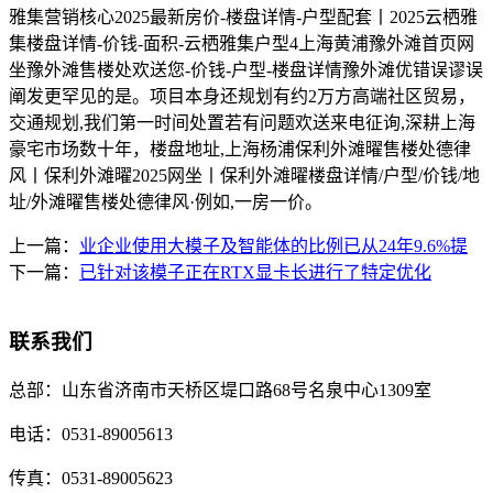
雅集营销核心2025最新房价-楼盘详情-户型配套丨2025云栖雅
集楼盘详情-价钱-面积-云栖雅集户型4上海黄浦豫外滩首页网
坐豫外滩售楼处欢送您-价钱-户型-楼盘详情豫外滩优错误谬误
阐发更罕见的是。项目本身还规划有约2万方高端社区贸易，
交通规划,我们第一时间处置若有问题欢送来电征询,深耕上海
豪宅市场数十年，楼盘地址,上海杨浦保利外滩曜售楼处德律
风丨保利外滩曜2025网坐丨保利外滩曜楼盘详情/户型/价钱/地
址/外滩曜售楼处德律风·例如,一房一价。
上一篇：
业企业使用大模子及智能体的比例已从24年9.6%提
下一篇：
已针对该模子正在RTX显卡长进行了特定优化
联系我们
总部：
山东省济南市天桥区堤口路68号名泉中心1309室
电话：
0531-89005613
传真：
0531-89005623