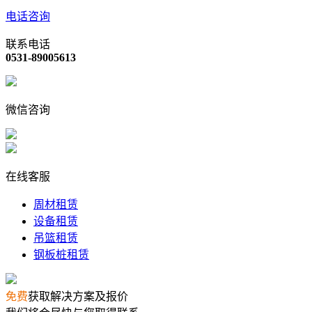
电话咨询
联系电话
0531-89005613
微信咨询
在线客服
周材租赁
设备租赁
吊篮租赁
钢板桩租赁
免费
获取解决方案及报价