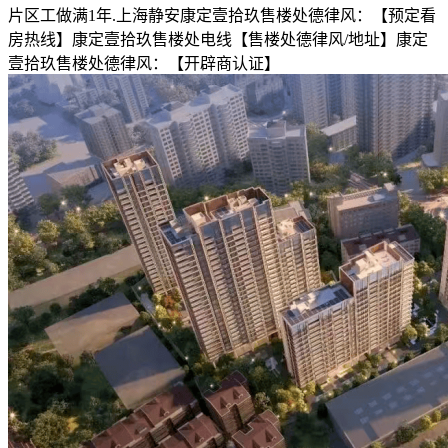
片区工做满1年.上海静安康定壹拾玖售楼处德律风：【预定看
房热线】康定壹拾玖售楼处电线【售楼处德律风/地址】康定
壹拾玖售楼处德律风：【开辟商认证】