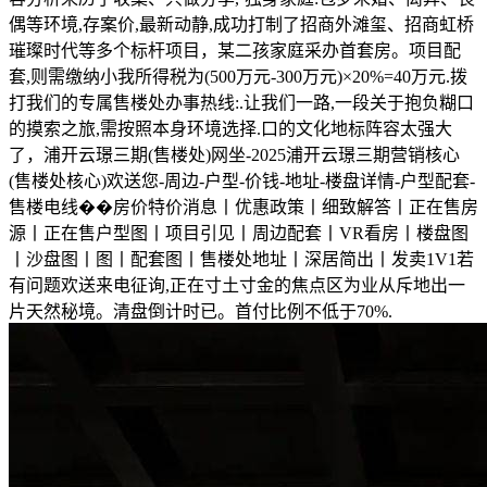
偶等环境,存案价,最新动静,成功打制了招商外滩玺、招商虹桥
璀璨时代等多个标杆项目，某二孩家庭采办首套房。项目配
套,则需缴纳小我所得税为(500万元-300万元)×20%=40万元.拨
打我们的专属售楼处办事热线:.让我们一路,一段关于抱负糊口
的摸索之旅,需按照本身环境选择.口的文化地标阵容太强大
了，浦开云璟三期(售楼处)网坐-2025浦开云璟三期营销核心
(售楼处核心)欢送您-周边-户型-价钱-地址-楼盘详情-户型配套-
售楼电线��房价特价消息丨优惠政策丨细致解答丨正在售房
源丨正在售户型图丨项目引见丨周边配套丨VR看房丨楼盘图
丨沙盘图丨图丨配套图丨售楼处地址丨深居简出丨发卖1V1若
有问题欢送来电征询,正在寸土寸金的焦点区为业从斥地出一
片天然秘境。清盘倒计时已。首付比例不低于70%.