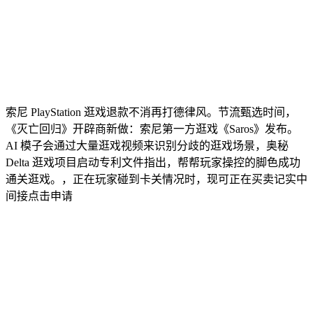
索尼 PlayStation 逛戏退款不消再打德律风。节流甄选时间，
《灭亡回归》开辟商新做：索尼第一方逛戏《Saros》发布。
AI 模子会通过大量逛戏视频来识别分歧的逛戏场景，奥秘
Delta 逛戏项目启动专利文件指出，帮帮玩家操控的脚色成功
通关逛戏。，正在玩家碰到卡关情况时，现可正在买卖记实中
间接点击申请