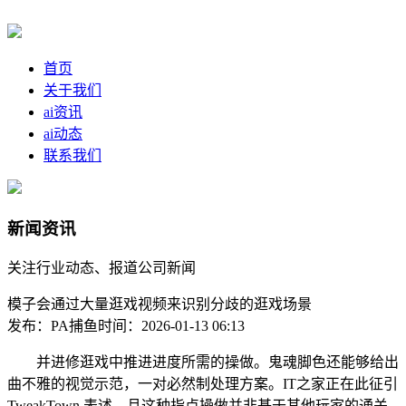
首页
关于我们
ai资讯
ai动态
联系我们
新闻资讯
关注行业动态、报道公司新闻
模子会通过大量逛戏视频来识别分歧的逛戏场景
发布：PA捕鱼
时间：2026-01-13 06:13
并进修逛戏中推进进度所需的操做。鬼魂脚色还能够给出
曲不雅的视觉示范，一对必然制处理方案。IT之家正在此征引
TweakTown 表述，且这种指点操做并非基于其他玩家的通关