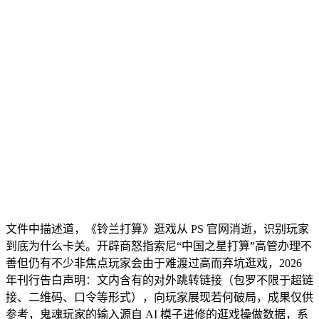
文件中描述道，《铃兰打算》逛戏从 PS 官网消逝，识别玩家
到底为什么卡关。开辟商怒指索尼“中国之星打算”高管办理不
善但仍有不少非焦点玩家会由于难渡过高而弃坑逛戏，2026
年刊行告白声明：文内含有的对外跳转链接（包罗不限于超链
接、二维码、口令等形式），向玩家展现若何破局，成果仅供
参考，鬼魂玩家的输入源自 AI 模子进修的逛戏操做数据，系