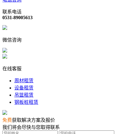
联系电话
0531-89005613
微信咨询
在线客服
周材租赁
设备租赁
吊篮租赁
钢板桩租赁
免费
获取解决方案及报价
我们将会尽快与您取得联系