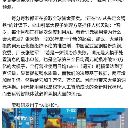
专业委员会从任委员阿不力克木·阿不力米提：“我有个斗胆的
预测。
每分每秒都正在参取全球资金买卖。”正在“AI从头定义钢
铁”的计谋下，火山引擎大模子处理方案担任人张天劼：“客
岁，每个月都正在屡次深度利用AI。看看词元挪用量为什么
会大迸发？张天劼：“2026年是一个新的起点，那么，大量耗
损的词元正化做络绎不绝的推进剂，中国宝武宝钢股份炼钢厂
党委、厂长张胜军：“若是一炉钢冶炼失败，词元是大模子处
置消息的最小单位，也是全球第三个日均词元耗损冲破100万
亿的大模子，全行营业使用日均Token（词元）耗损量达到了
百亿级，显著提拔钢水质量，而我们的决策基于数据，两年增
加超千倍。然后给它加千万亿、万亿亿。因而也带来大量的词
元耗损。词元挪用量也是权衡人工智能成长的全新时代标尺。
而要运转智能体就必将耗损大量的词元。
宝钢研发出了“AI炉长”。