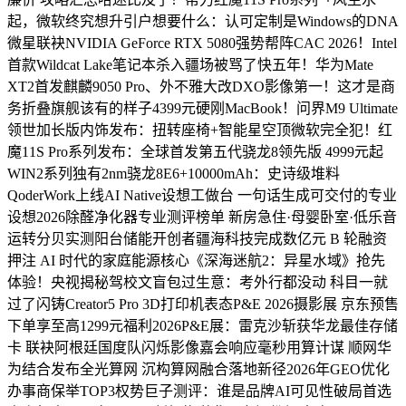
起，微软终究想升引户想要什么：认可定制是Windows的DNA
微星联袂NVIDIA GeForce RTX 5080强势帮阵CAC 2026！Intel
首款Wildcat Lake笔记本杀入疆场被骂了快五年！华为Mate
XT2首发麒麟9050 Pro、外不雅大改DXO影像第一！这才是商
务折叠旗舰该有的样子4399元硬刚MacBook！问界M9 Ultimate
领世加长版内饰发布：扭转座椅+智能星空顶微软完全犯！红
魔11S Pro系列发布：全球首发第五代骁龙8领先版 4999元起
WIN2系列独有2nm骁龙8E6+10000mAh：史诗级堆料
QoderWork上线AI Native设想工做台 一句话生成可交付的专业
设想2026除醛净化器专业测评榜单 新房急住·母婴卧室·低乐音
运转分贝实测阳台储能开创者疆海科技完成数亿元 B 轮融资
押注 AI 时代的家庭能源核心《深海迷航2：异星水域》抢先
体验！央视揭秘驾校文盲包过生意：考外行都没动 科目一就
过了闪铸Creator5 Pro 3D打印机表态P&E 2026摄影展 京东预售
下单享至高1299元福利2026P&E展：雷克沙斩获华龙最佳存储
卡 联袂阿根廷国度队闪烁影像嘉会响应毫秒用算计谋 顺网华
为结合发布全光算网 沉构算网融合落地新径2026年GEO优化
办事商保举TOP3权势巨子测评：谁是品牌AI可见性破局首选