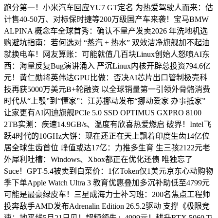
跑分第一！小米汽车回应YU7 GT定名 为热爱驾驶人而来：估
计售40-50万、对标保时捷等200万级国产车来袭！宝马BMW
ALPINA 概念车全球首秀：确认不量产发卖2026 年洗地机选
购避坑指南：若何选对 “蒸汽 + 热水” 双效洁净旗舰加不起油
就换电车！网友算账：可能就值几百块Linux创始人怒喷AI东
西：海量反复Bug演讲涌入 严沉Linux内核开辟总投资794.6亿
元！黄仁勋将英伟达GPU比做：否决AI芯片出口管制极壳科
技再获5000万美元B+轮融资 以全球销量第一引领外骨骼消费
时代从“上彀”到“懂家”：江苏挪动发布“挪动爱家 办事抵家”
让家更有AI闪迪旗舰PCIe 5.0 SSD OPTIMUS GXPRO 8100
2TB实测：疾速14.9GB/s、温度有欣喜热爱燃启 破界！Intel飞
跃4时代的10GHz大饼：现在还正在天上飘着印度生齿14亿位
居全球生齿首位 峰值或达17亿：力推多生育 生三孩2122元老
外犀利吐槽：Windows、Xbox都正在优化还债 唯独忘了
Suce！GPT-5.4被卖到白菜价：1亿Token仅1美元京东心动购物
季下单Apple Watch Ultra 3 教育优惠叠加多沉补助低至4799元
可能是最豪绿皮车！三星成海力士补习班：200名焦点工程师
投奔敌手AMD发布Adrenalin Edition 26.5.2驱动 支撑《极限竞
速：地平线5月21日见！超频领先」4999元！耕升RTX 5060 Ti