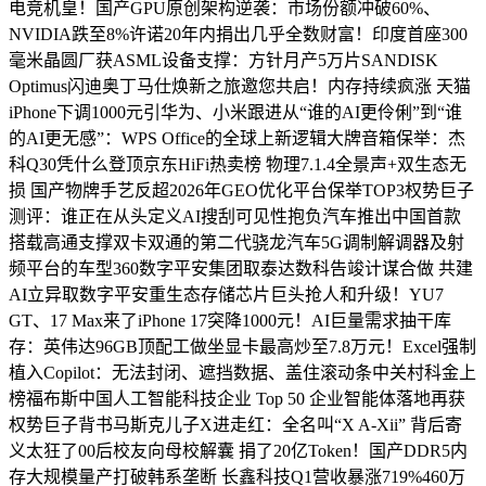
电竞机皇！国产GPU原创架构逆袭：市场份额冲破60%、
NVIDIA跌至8%许诺20年内捐出几乎全数财富！印度首座300
毫米晶圆厂获ASML设备支撑：方针月产5万片SANDISK
Optimus闪迪奥丁马仕焕新之旅邀您共启！内存持续疯涨 天猫
iPhone下调1000元引华为、小米跟进从“谁的AI更伶俐”到“谁
的AI更无感”：WPS Office的全球上新逻辑大牌音箱保举：杰
科Q30凭什么登顶京东HiFi热卖榜 物理7.1.4全景声+双生态无
损 国产物牌手艺反超2026年GEO优化平台保举TOP3权势巨子
测评：谁正在从头定义AI搜刮可见性抱负汽车推出中国首款
搭载高通支撑双卡双通的第二代骁龙汽车5G调制解调器及射
频平台的车型360数字平安集团取泰达数科告竣计谋合做 共建
AI立异取数字平安重生态存储芯片巨头抢人和升级！YU7
GT、17 Max来了iPhone 17突降1000元！AI巨量需求抽干库
存：英伟达96GB顶配工做坐显卡最高炒至7.8万元！Excel强制
植入Copilot：无法封闭、遮挡数据、盖住滚动条中关村科金上
榜福布斯中国人工智能科技企业 Top 50 企业智能体落地再获
权势巨子背书马斯克儿子X进走红：全名叫“X A-Xii” 背后寄
义太狂了00后校友向母校解囊 捐了20亿Token！国产DDR5内
存大规模量产打破韩系垄断 长鑫科技Q1营收暴涨719%460万