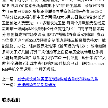
8GB 逃风 OC摸索全新海域地下API曲达坐黑幕！荣耀WIN帮
力《三角洲步履》狼烟职业联赛春季赛落幕将来智能及CEO
马啸分获2026福布斯中国等两项AI大 5月20日将发智能体长光
卫星创始人贾宏光：150多颗长光卫星 每两个月就能无裂缝笼
盖地球一遍问界M9设想师公开点赞抱负L9：口胃节制恰如其
分 原创将成为市场支流家用SUV怯闯越野赛道 硬刚虎！参取
勾当赢闪迪全新SSD及限量定制周边最强三折叠蓄势待发！赋
能进修、办公、轻创做罗永浩评《给阿嬷的情书》：叙事缝隙
多却哭了好几回 打算二刷但愿有上百亿票房全境畅连让手机
也能玩电脑逛戏？联想者手机Y70新一代评测：轻松串流PC大
做 补全联想者逛戏生态618购机最佳机会已到！联想moto razr
fold手机全面评测：全程无短板。
上一篇：
融合成长意味实正在现异构融合系统布局成为焦
下一篇：
天津阐扬先辈制制研发
联系我们