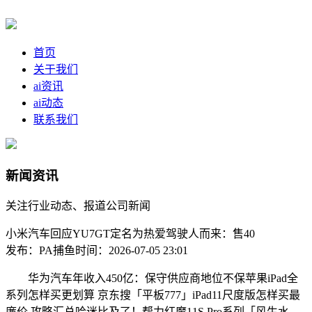
首页
关于我们
ai资讯
ai动态
联系我们
新闻资讯
关注行业动态、报道公司新闻
小米汽车回应YU7GT定名为热爱驾驶人而来：售40
发布：PA捕鱼
时间：2026-07-05 23:01
华为汽车年收入450亿：保守供应商地位不保苹果iPad全
系列怎样买更划算 京东搜「平板777」iPad11尺度版怎样买最
廉价 攻略汇总哈迷比及了！帮力红魔11S Pro系列「风生水