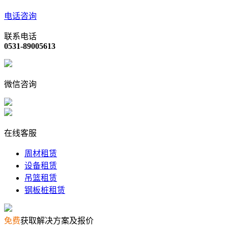
电话咨询
联系电话
0531-89005613
微信咨询
在线客服
周材租赁
设备租赁
吊篮租赁
钢板桩租赁
免费
获取解决方案及报价