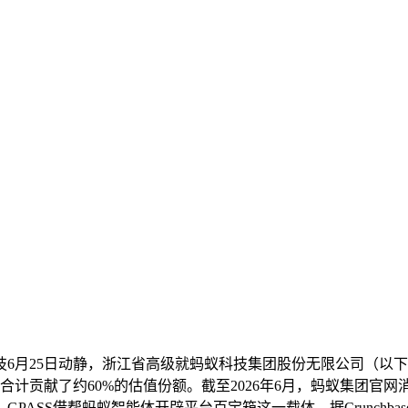
月25日动静，浙江省高级就蚂蚁科技集团股份无限公司（以下
合计贡献了约60%的估值份额。截至2026年6月，蚂蚁集团
ASS借帮蚂蚁智能体开辟平台百宝箱这一载体，据Crunchbas