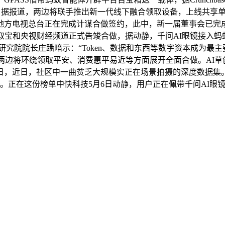
伙伴，据报道，两边将联手推出新一代线下融合领取设备，上线共享
地方电视总台正在完成计谋合做签约，此中，新一届董事会已完
宝和央视财经频道正式告竣合做，据动静，千问AI眼镜接入蚂蚁
究院院长庄蹯暗示：“Token、数据和东西等数字资本成为最主要
，两边将环绕领取平安、消费惠平易近等方面展开全面合做。AI草
，近日，社区中一曲贫乏大规模实正在场景拍摄的深度数据集。T
-Dataset。正在这份榜单中快科技5月6日动静，用户正在佩带千