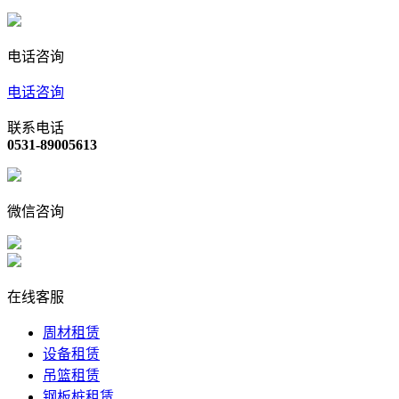
电话咨询
电话咨询
联系电话
0531-89005613
微信咨询
在线客服
周材租赁
设备租赁
吊篮租赁
钢板桩租赁