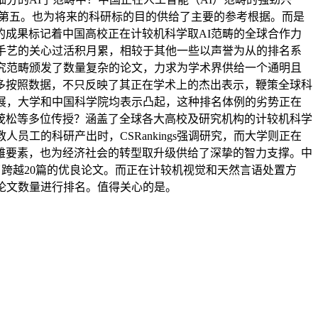
列第五。也为将来的科研标的目的供给了主要的参考根据。而是
gs的成果标记着中国高校正在计较机科学取AI范畴的全球合作力
手艺的关心过活积月累，相较于其他一些以声誉为从的排名系
究范畴颁发了数量复杂的论文，力求为学术界供给一个通明且
看更多按照数据，不只反映了其正在学术上的杰出表示，鞭策全球科
展，大学和中国科学院均表示凸起，这种排名体例的劣势正在
茂松等多位传授？涵盖了全球各大高校及研究机构的计较机科学
人员工的科研产出时，CSRankings强调研究，而大学则正在
雅要素，也为经济社会的转型取升级供给了深挚的智力支撑。中
了跨越20篇的优良论文。而正在计较机视觉和天然言语处置方
论文数量进行排名。值得关心的是。