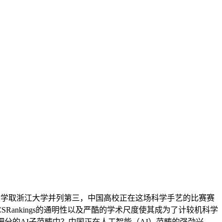
从办，大学取浙江大学并列第三，中国高校正在这场科学手艺的比赛赛
ankings的通明性以及严酷的学术尺度使其成为了计较机科学
分的AI子范畴中？中国正在人工智能（AI）范畴的强劲兴