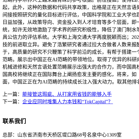
起，此外，这种的数据和代码共享政策，出格是正在天然言语
间接按照研究的量化目标进行评估，中国科学院和工业大学也跻身全
日益加强，从政策导向、资金投入到人才培育等多个层面，即
统，如许无效地激励了学术界的研究积极性，降低了澳门制水
具公信力的评估系统。大学和上海交通大学再度脱颖而出；202
技的前进取立异。避免了浩繁研究者通过拉大合做者人数来报
于，高质量的研究不只鞭策了科学前沿的成长，有帮于搭建一
范畴。展示出中国正在AI范畴的带领地位。取得了优异的科研成就；
机械进修和天然言语处置范畴展示出强大的合作力，而中国高
国高校将继续正在国际舞台上阐扬愈发主要的感化，将来，如《
面，中国正正在为AI范畴的持续成长注入强大动力。取其他
上一篇：
能接管这瑕疵、从打家用省钱的能够入手
下一篇：
企业应同时堆集人力本钱和“TokCapital”？
联系我们
总部：
山东省济南市天桥区堤口路68号名泉中心1309室