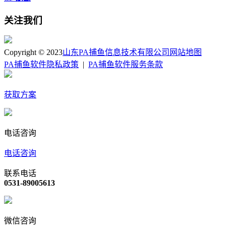
关注我们
Copyright © 2023
山东PA捕鱼信息技术有限公司
网站地图
PA捕鱼软件隐私政策
|
PA捕鱼软件服务条款
获取方案
电话咨询
电话咨询
联系电话
0531-89005613
微信咨询