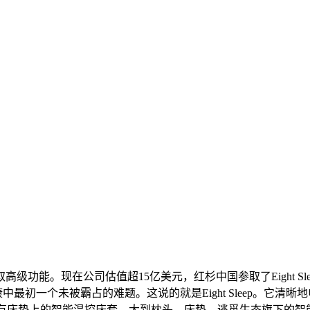
能。现在公司估值超15亿美元，红杉中国参取了Eight Sl
健康中最初一个未被霸占的难题。这说的就是Eight Sleep。
笼盖正在现有床垫上的智能温控床套，大到枕头、床垫，逃觅生态旗