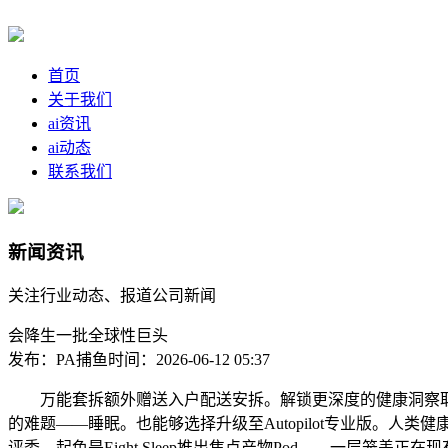
首页
关于我们
ai资讯
ai动态
联系我们
新闻资讯
关注行业动态、报道公司新闻
会降生一批全球性巨头
发布：PA捕鱼
时间：2026-06-12 05:37
万能套拆额外赠送入户配送安拆。解锁更深度的健康洞察取高级功
的难题——睡眠。也能够选择升级至Autopilot专业版。人类
评委，起色是Eight Sleep推出焦点产物Pod——一层