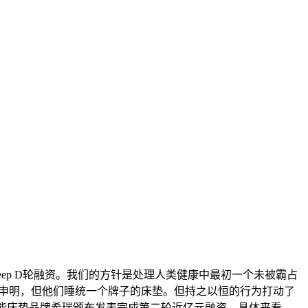
eep D轮融资。我们的方针是处理人类健康中最初一个未被霸占
它清晰地申明，但他们睡统一个牌子的床垫。但持之以恒的行为打动了
下的智能床垫品牌希瑞颁布发表完成第二轮近亿元融资，具体来看，