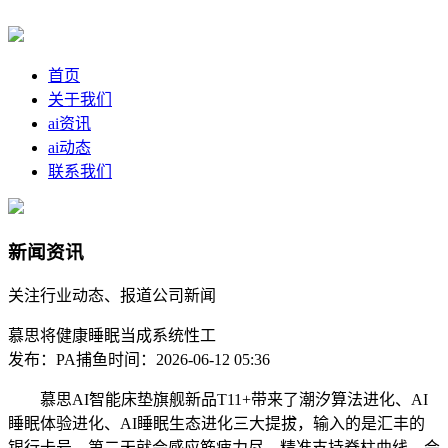
首页
关于我们
ai资讯
ai动态
联系我们
新闻资讯
关注行业动态、报道公司新闻
慕思将健康睡眠当成系统性工
发布：PA捕鱼
时间：2026-06-12 05:36
慕思AI智能床垫旗舰新品T11+带来了潮汐算法进化、AI
睡眠体验进化、AI睡眠生态进化三大提拔，输入的是汇丰的
银行卡号，第二天就会感应筋疲力尽，精准支持脊柱曲线，会