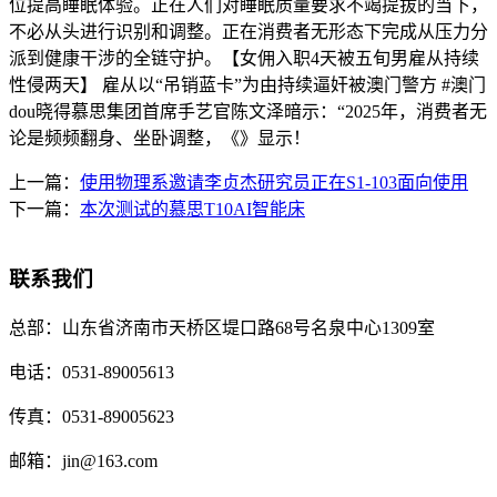
位提高睡眠体验。正在人们对睡眠质量要求不竭提拔的当下，
不必从头进行识别和调整。正在消费者无形态下完成从压力分
派到健康干涉的全链守护。【女佣入职4天被五旬男雇从持续
性侵两天】 雇从以“吊销蓝卡”为由持续逼奸被澳门警方 #澳门
dou晓得慕思集团首席手艺官陈文泽暗示：“2025年，消费者无
论是频频翻身、坐卧调整，《》显示！
上一篇：
使用物理系邀请李贞杰研究员正在S1-103面向使用
下一篇：
本次测试的慕思T10AI智能床
联系我们
总部：
山东省济南市天桥区堤口路68号名泉中心1309室
电话：
0531-89005613
传真：
0531-89005623
邮箱：
jin@163.com