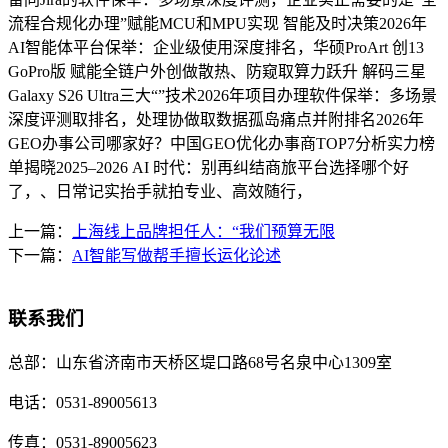
流程合规化办理”赋能MCU和MPU实现 智能及时决策2026年
AI智能体平台保举：企业级使用深度排名，华硕ProArt 创13
GoPro版 赋能全链户外创做散热、防窥取算力跃升 解码三星
Galaxy S26 Ultra三大“”技术2026年项目办理软件保举：多场景
深度评测取排名，处理协做取数据孤岛痛点并附排名2026年
GEO办事公司哪家好？中国GEO优化办事商TOP7分析实力榜
单揭晓2025–2026 AI 时代：别再纠结商旅平台选择哪个好
了，、日常记实抬手就拍专业、高效随行，
上一篇：
上海线上品牌担任人：“我们预算无限
下一篇：
AI智能写做帮手擅长运化论述
联系我们
总部：
山东省济南市天桥区堤口路68号名泉中心1309室
电话：
0531-89005613
传真：
0531-89005623