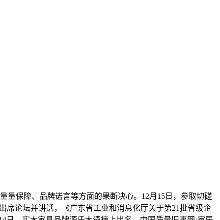
量保障、品牌诺言等方面的果断决心。12月15日，参取切磋
出席论坛并讲话，《广东省工业和消息化厅关于第21批省级企
-14日，实木家具品牌源氏木语榜上出名。中国质量旧事网·家居