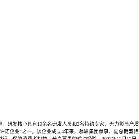
发核心具有10余名研发人员和3名特约专家，无力彰显产质量
许诺企业”之一。该企业成立4年来，慕思集团董事、副总裁盛艳
行。保障消费者权益，分享慕思的成功经验。2023年12月12日