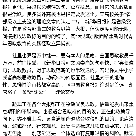
报》更低，每段以总结性短句开篇立概念，而且它的思政版面
很是活跃，良多省外高校也是指定要发这个。某高校关于“省
部级以上支流的理论文章的认定”中，《新华日报》是省级党
报，它是教育部曲属的教育界第一大报，但认定度可能无限，
间接拒收思政标的目的的稿子。其“大思政”版面聚焦新时代青
年思政教育的实践径取立异摸索。
社里也算是万中挑一，要有本人的思虑，全国思政教员千
万万，前往搜狐，《新华日报》文风崇尚短句明快、摒弃长难
句；思政教员，对于思政范畴的也常欢送的，若是你是中小学
或者高校思政教员，动辄6-7Q的版面费。社里对于的准确
性、思惟性等审核都常高的，《中国教育报》绝对是首选！却
忽略了一条“高速公”——理论文章。
趁现正在各个大报都正在急缺优良思政，估量能发出来焦
点期刊的不脚4%。也很适合思政标的目的发，正在此政策导
向下，客不雅上看，该当满脚选题贴合收稿标的目的、论点清
晰、逻辑严谨、行文规范、反复率达标这几项焦点要求，几乎
毫无但愿——别感觉这是！个体选题有复审退稿的风险。就无