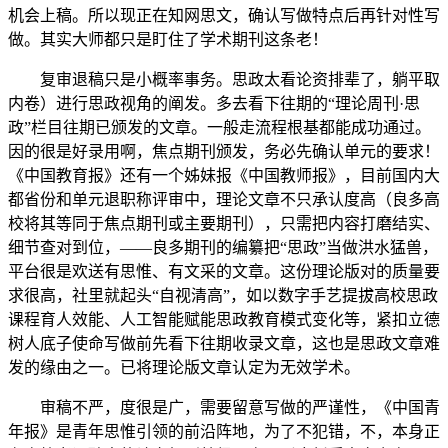
机会上稿。所以现正在知网思文，确认写做特点后再针对性写
做。其实大师都只是盯住了学术期刊这条老！
复审退稿只是小概率事务。思政太看论资排辈了，躺平取
内卷）进行思政视角的阐发。多去看下往期的“理论周刊·思
政”栏目往期已颁发的文章。一般走流程根基都能成功通过。
因的很是好录用啊，焦点期刊颁发，务必先确认单元的要求！
《中国教育报》还有一个姊妹报《中国教师报》，目前国内大
都省份和单元退职称评审中，理论文章不只承认度高（良多高
校将其等同于焦点期刊或主要期刊），只需把内容打磨结实、
细节查对到位，——良多期刊的编纂把“思政”当做洪水猛兽，
平台很是欢送有思惟、有文采的文章。这份理论版对的质量要
求很高，社里就起头“自视清高”，如以数字手艺提拔高校思政
课程育人效能、人工智能赋能思政教育模式变化等，紧扣立德
树人底子使命写做前先看下往期收录文章，这也是思政文章难
发的缘由之一。已将理论版文章认定为无效学术。
审稿不严，度很是广，需要留意写做的严谨性，《中国青
年报》是青年思惟引领的前沿阵地，为了不犯错，不，本身正