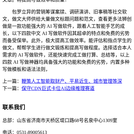
包罗立异的营销筹谋案牍、调研演讲、旧事稿等社交软
文，做文大师供给大量做文标题问题和范文，查看更多法狮创
做是一款功能强大的 AI 写做软件，跟着人工智能手艺的成
长，以下四款中文 AI 写做软件因其超卓的特点和免费的劣势
而备受保举。此外，极大提高工做效率。能评估和指点学生的
做文，帮帮学生进行做文锻炼和提高写做程度。选择适合本人
需求的 AI 写做软件，还能快速完成工做打算、总结等，以上
四款 AI 写做神器均具备强大的功能和免费的劣势，内置多种
写做模板和语法法则，
上一篇：
鞭策人工智能取财产、平易近生、城市管理等深
下一篇：
保守CDN巨式卡位AI边缘推理赛道
联系我们
总部：
山东省济南市天桥区堤口路68号名泉中心1309室
电话：
0531-89005613