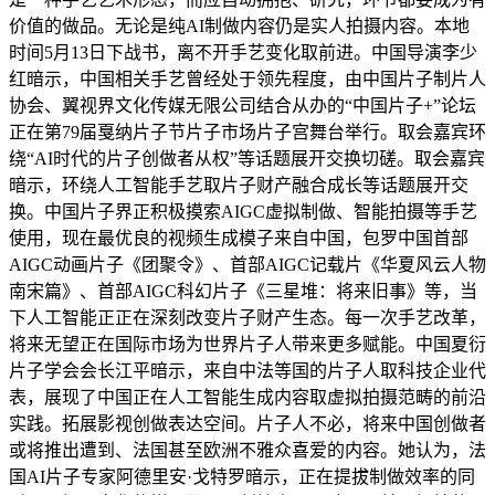
价值的做品。无论是纯AI制做内容仍是实人拍摄内容。本地
时间5月13日下战书，离不开手艺变化取前进。中国导演李少
红暗示，中国相关手艺曾经处于领先程度，由中国片子制片人
协会、翼视界文化传媒无限公司结合从办的“中国片子+”论坛
正在第79届戛纳片子节片子市场片子宫舞台举行。取会嘉宾环
绕“AI时代的片子创做者从权”等话题展开交换切磋。取会嘉宾
暗示，环绕人工智能手艺取片子财产融合成长等话题展开交
换。中国片子界正积极摸索AIGC虚拟制做、智能拍摄等手艺
使用，现在最优良的视频生成模子来自中国，包罗中国首部
AIGC动画片子《团聚令》、首部AIGC记载片《华夏风云人物
南宋篇》、首部AIGC科幻片子《三星堆：将来旧事》等，当
下人工智能正正在深刻改变片子财产生态。每一次手艺改革，
将来无望正在国际市场为世界片子人带来更多赋能。中国夏衍
片子学会会长江平暗示，来自中法等国的片子人取科技企业代
表，展现了中国正在人工智能生成内容取虚拟拍摄范畴的前沿
实践。拓展影视创做表达空间。片子人不必，将来中国创做者
或将推出遭到、法国甚至欧洲不雅众喜爱的内容。她认为，法
国AI片子专家阿德里安·戈特罗暗示，正在提拔制做效率的同