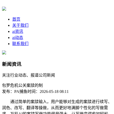
首页
关于我们
ai资讯
ai动态
联系我们
新闻资讯
关注行业动态、报道公司新闻
包罗危机公关案牍的制
发布：PA捕鱼
时间：2026-05-18 08:11
通过简单的案牍输入，用户能够对生成的案牍进行续写、
润色、改写、翻译等操做，从而更好地满脚个性化的写做需
求。万彩AI的案牍写做功能很是强大，让写做变得愈加轻松